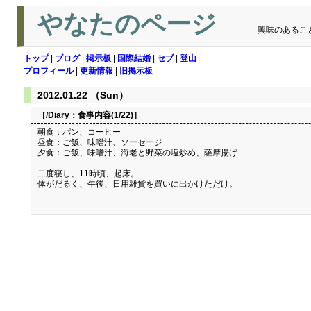
やなたのページ
興味のあるこ
トップ
|
ブログ
|
掲示板
|
国際結婚
|
セブ
|
登山
プロフィール
|
更新情報
|
旧掲示板
2012.01.22 （Sun）
［/Diary：
食事内容(1/22)
］
朝食：パン、コーヒー
昼食：ご飯、味噌汁、ソーセージ
夕食：ご飯、味噌汁、海老と野菜の塩炒め、薩摩揚げ
二度寝し、11時頃、起床。
体がだるく、午後、日用雑貨を買いに出かけただけ。