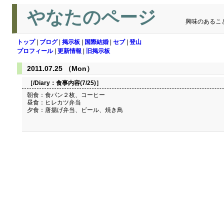
やなたのページ
興味のあるこ
トップ
|
ブログ
|
掲示板
|
国際結婚
|
セブ
|
登山
プロフィール
|
更新情報
|
旧掲示板
2011.07.25 （Mon）
［/Diary：
食事内容(7/25)
］
朝食：食パン２枚、コーヒー
昼食：ヒレカツ弁当
夕食：唐揚げ弁当、ビール、焼き鳥