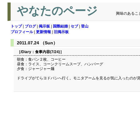
やなたのページ
興味のあるこ
トップ
|
ブログ
|
掲示板
|
国際結婚
|
セブ
|
登山
プロフィール
|
更新情報
|
旧掲示板
2011.07.24 （Sun）
［/Diary：
食事内容(7/24)
］
朝食：食パン２枚、コーヒー
昼食：ライス、コーンクリームスープ、ハンバーグ
夕食：ジャージャー麺
ドライブがてらヨドバシへ行く。モニタアームを見るが気に入ったのが