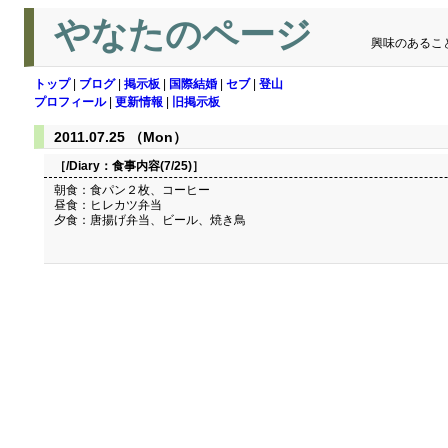
やなたのページ
興味のあるこ
トップ
|
ブログ
|
掲示板
|
国際結婚
|
セブ
|
登山
プロフィール
|
更新情報
|
旧掲示板
2011.07.25 （Mon）
［/Diary：
食事内容(7/25)
］
朝食：食パン２枚、コーヒー
昼食：ヒレカツ弁当
夕食：唐揚げ弁当、ビール、焼き鳥