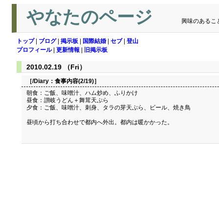
やなたのページ
興味のあるこ
トップ
|
ブログ
|
掲示板
|
国際結婚
|
セブ
|
登山
プロフィール
|
更新情報
|
旧掲示板
2010.02.19 （Fri）
［/Diary：
食事内容(2/19)
］
朝食：ご飯、味噌汁、ハム炒め、ふりかけ
昼食：讃岐うどん＋舞茸天ぷら
夕食：ご飯、味噌汁、刺身、タラの芽天ぷら、ビール、焼き鳥
昼頃から打ち合わせで都内へ外出。都内は暖かかった。