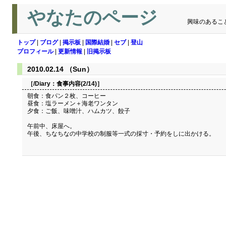
やなたのページ
興味のあるこ
トップ
|
ブログ
|
掲示板
|
国際結婚
|
セブ
|
登山
プロフィール
|
更新情報
|
旧掲示板
2010.02.14 （Sun）
［/Diary：
食事内容(2/14)
］
朝食：食パン２枚、コーヒー
昼食：塩ラーメン＋海老ワンタン
夕食：ご飯、味噌汁、ハムカツ、餃子
午前中、床屋へ。
午後、ちなちなの中学校の制服等一式の採寸・予約をしに出かける。