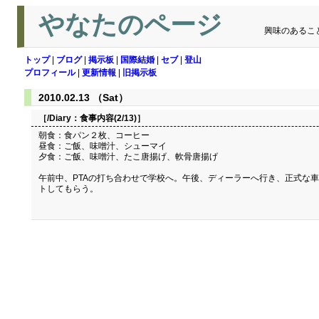
やなたのページ
興味のあるこ
トップ
|
ブログ
|
掲示板
|
国際結婚
|
セブ
|
登山
プロフィール
|
更新情報
|
旧掲示板
2010.02.13 （Sat）
［/Diary：
食事内容(2/13)
］
朝食：食パン２枚、コーヒー
昼食：ご飯、味噌汁、シューマイ
夕食：ご飯、味噌汁、たこ唐揚げ、軟骨唐揚げ
午前中、PTAの打ち合わせで学校へ。午後、ディーラーへ行き、正式な
トしてもらう。