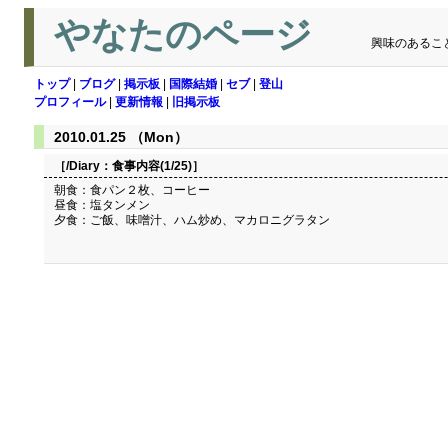
やなたのページ
興味のあるこ
トップ
|
ブログ
|
掲示板
|
国際結婚
|
セブ
|
登山
プロフィール
|
更新情報
|
旧掲示板
2010.01.25 （Mon）
［/Diary：
食事内容(1/25)
］
朝食：食パン２枚、コーヒー
昼食：塩タンメン
夕食：ご飯、味噌汁、ハム炒め、マカロニグラタン