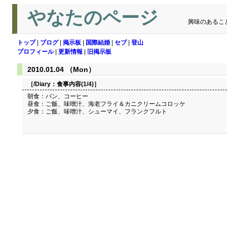
やなたのページ
興味のあるこ
トップ
|
ブログ
|
掲示板
|
国際結婚
|
セブ
|
登山
プロフィール
|
更新情報
|
旧掲示板
2010.01.04 （Mon）
［/Diary：
食事内容(1/4)
］
朝食：パン、コーヒー
昼食：ご飯、味噌汁、海老フライ＆カニクリームコロッケ
夕食：ご飯、味噌汁、シューマイ、フランクフルト