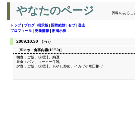
やなたのページ
興味のあるこ
トップ
|
ブログ
|
掲示板
|
国際結婚
|
セブ
|
登山
プロフィール
|
更新情報
|
旧掲示板
2009.10.30 （Fri）
［/Diary：
食事内容(10/30)
］
朝食：ご飯、味噌汁、納豆
昼食：パン、コーヒー牛乳
夕食：ご飯、味噌汁、もやし炒め、イカげそ竜田揚げ