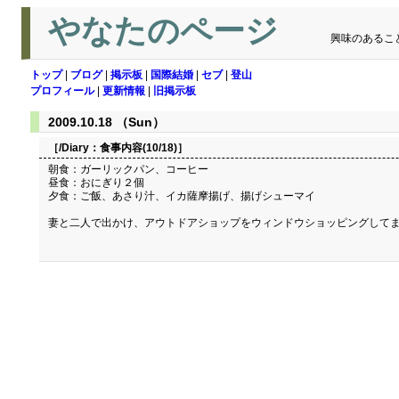
やなたのページ
興味のあるこ
トップ
|
ブログ
|
掲示板
|
国際結婚
|
セブ
|
登山
プロフィール
|
更新情報
|
旧掲示板
2009.10.18 （Sun）
［/Diary：
食事内容(10/18)
］
朝食：ガーリックパン、コーヒー
昼食：おにぎり２個
夕食：ご飯、あさり汁、イカ薩摩揚げ、揚げシューマイ
妻と二人で出かけ、アウトドアショップをウィンドウショッピングして