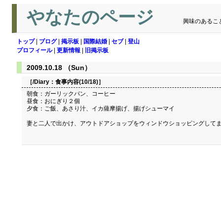
やなたのページ
興味のあるこ
トップ
|
ブログ
|
掲示板
|
国際結婚
|
セブ
|
登山
プロフィール
|
更新情報
|
旧掲示板
2009.10.18 （Sun）
［/Diary：
食事内容(10/18)
］
朝食：ガーリックパン、コーヒー
昼食：おにぎり２個
夕食：ご飯、あさり汁、イカ薩摩揚げ、揚げシューマイ
妻と二人で出かけ、アウトドアショップをウィンドウショッピングして