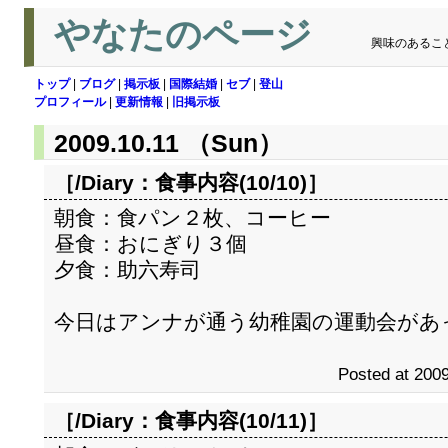
やなたのページ
興味のあるこ
トップ
|
ブログ
|
掲示板
|
国際結婚
|
セブ
|
登山
プロフィール
|
更新情報
|
旧掲示板
2009.10.11 （Sun）
［/Diary：
食事内容(10/10)
］
朝食：食パン２枚、コーヒー
昼食：おにぎり３個
夕食：助六寿司
今日はアンナが通う幼稚園の運動会があ
Posted at 2009
［/Diary：
食事内容(10/11)
］