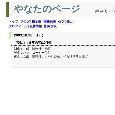
やなたのページ
興味のあるこ
トップ
|
ブログ
|
掲示板
|
国際結婚
|
セブ
|
登山
プロフィール
|
更新情報
|
旧掲示板
2009.10.30 （Fri）
［/Diary：
食事内容(10/30)
］
朝食：ご飯、味噌汁、納豆
昼食：パン、コーヒー牛乳
夕食：ご飯、味噌汁、もやし炒め、イカげそ竜田揚げ