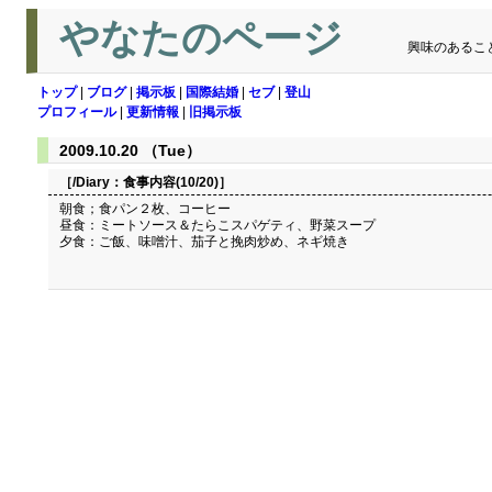
やなたのページ
興味のあるこ
トップ
|
ブログ
|
掲示板
|
国際結婚
|
セブ
|
登山
プロフィール
|
更新情報
|
旧掲示板
2009.10.20 （Tue）
［/Diary：
食事内容(10/20)
］
朝食；食パン２枚、コーヒー
昼食：ミートソース＆たらこスパゲティ、野菜スープ
夕食：ご飯、味噌汁、茄子と挽肉炒め、ネギ焼き