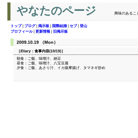
やなたのページ
興味のあるこ
トップ
|
ブログ
|
掲示板
|
国際結婚
|
セブ
|
登山
プロフィール
|
更新情報
|
旧掲示板
2009.10.19 （Mon）
［/Diary：
食事内容(10/19)
］
朝食：ご飯、味噌汁、納豆
昼食：ご飯、味噌汁、八宝豆腐
夕食：ご飯、あさり汁、イカ薩摩揚げ、タマネギ炒め