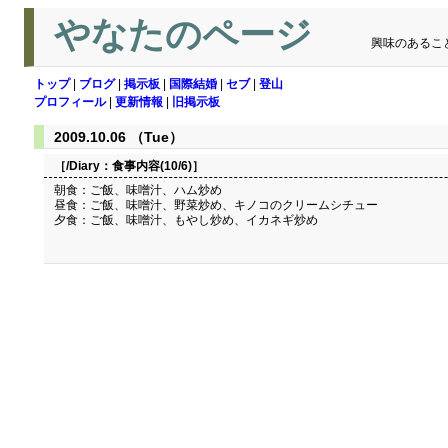
やなたのページ
興味のあるこ
トップ
|
ブログ
|
掲示板
|
国際結婚
|
セブ
|
登山
プロフィール
|
更新情報
|
旧掲示板
2009.10.06 （Tue）
［/Diary：
食事内容(10/6)
］
朝食：ご飯、味噌汁、ハム炒め
昼食：ご飯、味噌汁、野菜炒め、キノコのクリームシチュー
夕食：ご飯、味噌汁、もやし炒め、イカネギ炒め