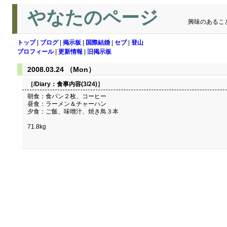
やなたのページ
興味のあるこ
トップ
|
ブログ
|
掲示板
|
国際結婚
|
セブ
|
登山
プロフィール
|
更新情報
|
旧掲示板
2008.03.24 （Mon）
［/Diary：
食事内容(3/24)
］
朝食：食パン２枚、コーヒー
昼食：ラーメン＆チャーハン
夕食：ご飯、味噌汁、焼き鳥３本
71.8kg