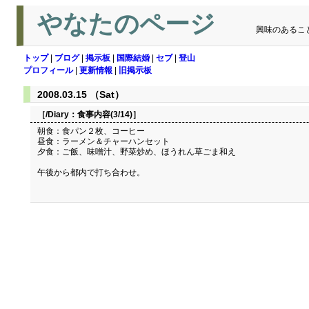
やなたのページ
興味のあるこ
トップ
|
ブログ
|
掲示板
|
国際結婚
|
セブ
|
登山
プロフィール
|
更新情報
|
旧掲示板
2008.03.15 （Sat）
［/Diary：
食事内容(3/14)
］
朝食：食パン２枚、コーヒー
昼食：ラーメン＆チャーハンセット
夕食：ご飯、味噌汁、野菜炒め、ほうれん草ごま和え
午後から都内で打ち合わせ。