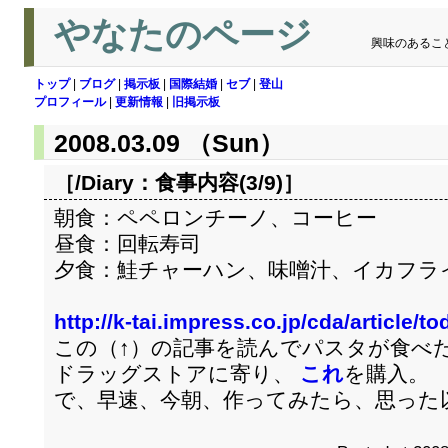
やなたのページ
興味のあるこ
トップ
|
ブログ
|
掲示板
|
国際結婚
|
セブ
|
登山
プロフィール
|
更新情報
|
旧掲示板
2008.03.09 （Sun）
［/Diary：
食事内容(3/9)
］
朝食：ペペロンチーノ、コーヒー
昼食：回転寿司
夕食：鮭チャーハン、味噌汁、イカフラ
http://k-tai.impress.co.jp/cda/article
この（↑）の記事を読んでパスタが食べ
ドラッグストアに寄り、
これ
を購入。
で、早速、今朝、作ってみたら、思った