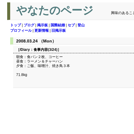
やなたのページ
興味のあるこ
トップ
|
ブログ
|
掲示板
|
国際結婚
|
セブ
|
登山
プロフィール
|
更新情報
|
旧掲示板
2008.03.24 （Mon）
［/Diary：
食事内容(3/24)
］
朝食：食パン２枚、コーヒー
昼食：ラーメン＆チャーハン
夕食：ご飯、味噌汁、焼き鳥３本
71.8kg