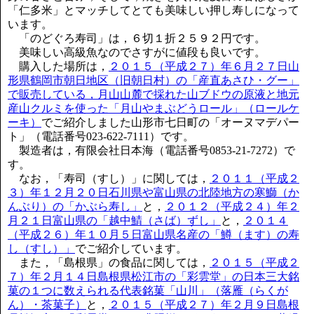
「仁多米」とマッチしてとても美味しい押し寿しになって
います。
「のどぐろ寿司」は，６切１折２５９２円です。
美味しい高級魚なのでさすがに値段も良いです。
購入した場所は，
２０１５（平成２７）年６月２７日山
形県鶴岡市朝日地区（旧朝日村）の「産直あさひ・グー」
で販売している，月山山麓で採れた山ブドウの原液と地元
産山クルミを使った「月山やまぶどうロール」（ロールケ
ーキ）
でご紹介しました山形市七日町の「オーヌマデパー
ト」（電話番号023-622-7111）です。
製造者は，有限会社日本海（電話番号0853-21-7272）で
す。
なお，「寿司（すし）」に関しては，
２０１１（平成２
３）年１２月２０日石川県や富山県の北陸地方の寒鰤（か
んぶり）の「かぶら寿し」
と，
２０１２（平成２４）年２
月２１日富山県の「越中鯖（さば）ずし」
と，
２０１４
（平成２６）年１０月５日富山県名産の「鱒（ます）の寿
し（すし）」
でご紹介しています。
また，「島根県」の食品に関しては，
２０１５（平成２
７）年２月１４日島根県松江市の「彩雲堂」の日本三大銘
菓の１つに数えられる代表銘菓「山川」（落雁（らくが
ん）・茶菓子）
と，
２０１５（平成２７）年２月９日島根