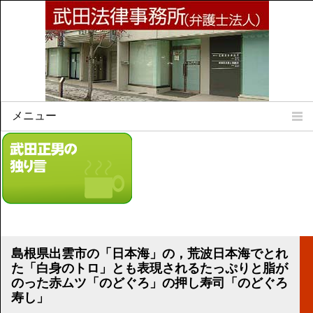
メニュー
Home
所属弁護士
事務所所訓
法律相談案内
弁護士料について
事務所所在地
島根県出雲市の「日本海」の，荒波日本海でとれ
リンク集
た「白身のトロ」とも表現されるたっぷりと脂が
のった赤ムツ「のどぐろ」の押し寿司「のどぐろ
顧問契約について
寿し」