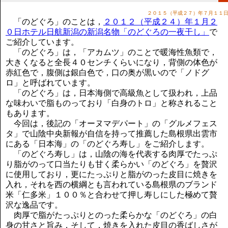
講演のご案内
２０１５（平成２７）年７月１１
気をつけたい法律のポイント
「のどぐろ」のことは，
２０１２（平成２４）年１月２
武田正男の独り言
０日ホテル日航新潟の新潟名物「のどぐろの一夜干し」
で
ご紹介しています。
「のどぐろ」は，「アカムツ」のことで暖海性魚類で，
大きくなると全長４０センチくらいになり，背側の体色が
赤紅色で，腹側は銀白色で，口の奥が黒いので「ノドグ
ロ」と呼ばれています。
「のどぐろ」は，日本海側で高級魚として扱われ，上品
な味わいで脂ものっており「白身のトロ」と称されること
もあります。
今回は，後記の「オーヌマデパート」の「グルメフェス
タ」で山陰中央新報が自信を持って推薦した島根県出雲市
にある「日本海」の「のどぐろ寿し」をご紹介します。
「のどぐろ寿し」は，山陰の海を代表する肉厚でたっぷ
り脂がのって口当たりも甘く柔らかい「のどぐろ」を贅沢
に使用しており，更にたっぷりと脂がのった皮目に焼きを
入れ，それを西の横綱とも言われている島根県のブランド
米「仁多米」１００％と合わせて押し寿しにした極めて贅
沢な逸品です。
肉厚で脂がたっぷりとのった柔らかな「のどぐろ」の白
身の甘さと旨み，そして，焼きを入れた皮目の香ばしさが