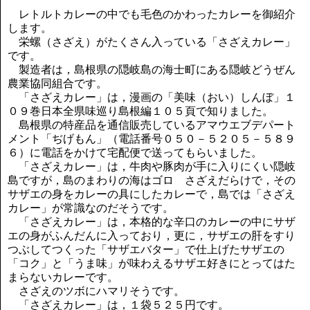
講演のご案内
レトルトカレーの中でも毛色のかわったカレーを御紹介
気をつけたい法律のポイント
します。
武田正男の独り言
栄螺（さざえ）がたくさん入っている「さざえカレー」
です。
製造者は，島根県の隠岐島の海士町にある隠岐どうぜん
農業協同組合です。
「さざえカレー」は，漫画の「美味（おい）しんぼ」１
０９巻日本全県味巡り島根編１０５頁で知りました。
島根県の特産品を通信販売しているアマウエブデパート
メント「ぢげもん」（電話番号０５０－５２０５－５８９
６）に電話をかけて宅配便で送ってもらいました。
「さざえカレー」は，牛肉や豚肉が手に入りにくい隠岐
島ですが，島のまわりの海はゴロゝさざえだらけで，その
サザエの身をカレーの具にしたカレーで，島では「さざえ
カレー」が常識なのだそうです。
「さざえカレー」は，本格的な辛口のカレーの中にサザ
エの身がふんだんに入っており，更に，サザエの肝をすり
つぶしてつくった「サザエバター」で仕上げたサザエの
「コク」と「うま味」が味わえるサザエ好きにとってはた
まらないカレーです。
さざえのツボにハマリそうです。
「さざえカレー」は，１袋５２５円です。