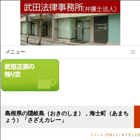
メニュー
Home
所属弁護士
事務所所訓
法律相談案内
弁護士料について
事務所所在地
島根県の隠岐島（おきのしま），海士町（あまち
リンク集
ょう）「さざえカレー」
顧問契約について
２０１３（平成２５）年３月１０