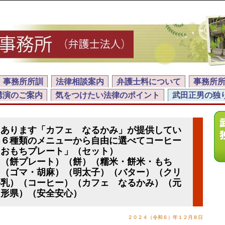
事務所所訓
法律相談案内
弁護士料について
事務所
講演のご案内
気をつけたい法律のポイント
武田正男の独
にあります「カフェ なるかみ」が提供してい
を６種類のメニューから自由に選べてコーヒー
「おもちプレート」（セット）
）（餅プレート）（餅）（糯米・餅米・もち
）（ゴマ・胡麻）（明太子）（バター）（クリ
牛乳）（コーヒー）（カフェ なるかみ）（元
山形県）（安全安心）
２０２４（令和６）年１２月８日