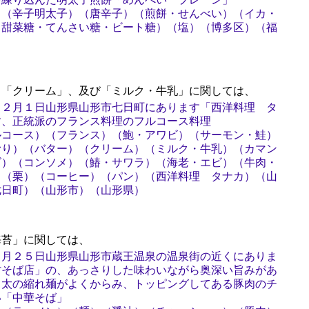
）（辛子明太子）（唐辛子）（煎餅・せんべい）（イカ・
（甜菜糖・てんさい糖・ビート糖）（塩）（博多区）（福
「クリーム」、及び「ミルク・牛乳」に関しては、
１２月１日山形県山形市七日町にあります「西洋料理 タ
す、正統派のフランス料理のフルコース料理
ルコース）（フランス）（鮑・アワビ）（サーモン・鮭）
むり）（バター）（クリーム）（ミルク・牛乳）（カマン
ズ）（コンソメ）（鰆・サワラ）（海老・エビ）（牛肉・
）（栗）（コーヒー）（パン）（西洋料理 タナカ）（山
七日町）（山形市）（山形県）
苔」に関しては、
９月２５日山形県山形市蔵王温泉の温泉街の近くにありま
村そば店」の、あっさりした味わいながら奥深い旨みがあ
中太の縮れ麺がよくからみ、トッピングしてある豚肉のチ
い「中華そば」