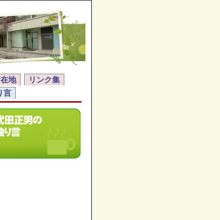
所在地
リンク集
り言