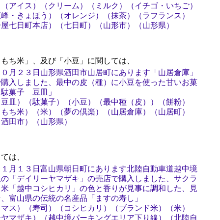
）（アイス）（クリーム）（ミルク）（イチゴ・いちご）
巨峰・きょほう）（オレンジ）（抹茶）（ラフランス）
一屋七日町本店）（七日町）（山形市）（山形県）
もち米」、及び「小豆」に関しては、
１０月２３日山形県酒田市山居町にあります「山居倉庫」
で購入しました、最中の皮（種）に小豆を使った甘いお菓
田駄菓子 豆皿」
（豆皿）（駄菓子）（小豆）（最中種（皮））（餅粉）
・もち米）（米）（夢の倶楽）（山居倉庫）（山居町）
（酒田市）（山形県）
ては、
１１月１３日富山県朝日町にあります北陸自動車道越中境
線の「デイリーヤマザキ」の売店で購入しました、サクラ
ド米「越中コシヒカリ」の色と香りが見事に調和した、見
な、富山県の伝統の名産品「ますの寿し」
ラマス）（寿司）（コシヒカリ）（ブランド米）（米）
ーヤマザキ）（越中境パーキングエリア下り線）（北陸自