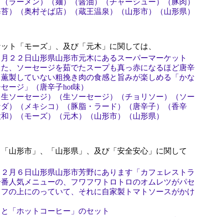
）（ラーメン）（麺）（醤油）（チャーシュー）（豚肉）
海苔）（奥村そば店）（蔵王温泉）（山形市）（山形県）
ット「モーズ」、及び「元木」に関しては、
２月２２日山形県山形市元木にあるスーパーマーケット
した、ソーセージを茹でたスープも真っ赤になるほど唐辛
、薫製していない粗挽き肉の食感と旨みが楽しめる「かな
セージ」（唐辛子hot味）
き生ソーセージ）（生ソーセージ）（チョリソー）（ソー
ナダ）（メキシコ）（豚脂・ラード）（唐辛子）（香辛
大和）（モーズ）（元木）（山形市）（山形県）
「山形市」、「山形県」、及び「安全安心」に関して
１２月６日山形県山形市芳野にあります「カフェレストラ
一番人気メニューの、フワフワトロトロのオムレツがパセ
ラフの上にのっていて、それに自家製トマトソースがかけ
」と「ホットコーヒー」のセット