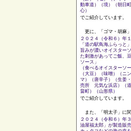
動車道）（境）（朝日
心）
でご紹介しています。
更に、「ゴマ・胡麻」
２０２４（令和６）年
「道の駅鳥海ふらっと
旨みが濃いオイスター
た刺激があってご飯、
ソース」
（食べるオイスターソ
（大豆）（味噌）（ニ
マ）（唐辛子）（生姜
売所 元気な浜店）（
畠町）（山形県）
でご紹介しています。
また、「明太子」に関
２０２４（令和６）年
油屋福太郎」が製造販
カ・タコなどの海の幸