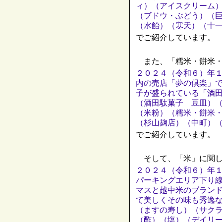
ィ）（アイスクリーム
（ブドウ・ぶどう）（
（水飴）（寒天）（十
でご紹介しています。
また、「糯米・餅米・
２０２４（令和６）年
内の売店「夢の倶楽」
子が盛られている「酒
（酒田駄菓子 豆皿）
（米粉）（糯米・餅米
（杉山麹店）（中町）
でご紹介しています。
そして、「米」に関し
２０２４（令和６）年
パーキングエリア下り
マスと越中米のブラン
て美しくその味も秀逸
（ますの寿し）（サク
（酢）（塩）（デイリ