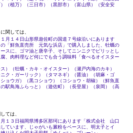
町）（植万）（三日市）（黒部市）（富山県）（安全安
に関しては、
１１月１４日山形県遊佐町の国道７号線沿いにあります
」の「鮮魚直売所 元気な浜店」で購入しました、牡蠣の
ソースに、ゴマ油と唐辛子、そしてニンニクでピリッとし
豆腐、肉料理など何にでも合う調味料「食べるオイスター
ース）（牡蠣・カキ・オイスター）（瀬戸内海のカキ）
ンニク・ガーリック）（タマネギ）（醤油）（胡麻・ゴ
・ショウガ）（黒コショウ）（コショウ・胡椒）（鮮魚直
道の駅鳥海ふらっと）（遊佐町）（長登屋）（泉岡）（高
しては、
３月１３日福岡県博多区那珂にあります「株式会社 山口
売しています、じゃがいも澱粉をベースに、明太子とイ
を練り込んだ明太子煎餅「めんべい プレーン」