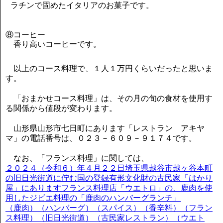
ラチンで固めたイタリアのお菓子です。
⑧コーヒー
香り高いコーヒーです。
以上のコース料理で、１人１万円くらいだったと思いま
す。
「おまかせコース料理」は、その月の旬の食材を使用す
る関係から値段が変わります。
山形県山形市七日町にあります「レストラン アキヤ
マ」の電話番号は、０２３－６０９－９１７４です。
なお、「フランス料理」に関しては、
２０２４（令和６）年４月２２日埼玉県越谷市越ヶ谷本町
の旧日光街道に佇む国の登録有形文化財の古民家「はかり
屋」にありますフランス料理店「ウエトロ」の、鹿肉を使
用したジビエ料理の「鹿肉のハンバーグランチ」
（鹿肉）（ハンバーグ）（スパイス）（香辛料）（フラン
ス料理）（旧日光街道）（古民家レストラン）（ウエト