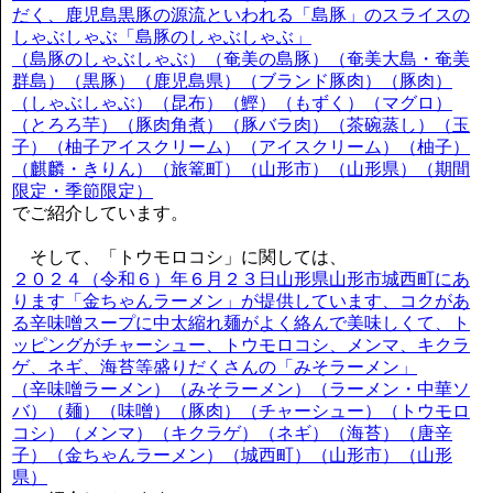
だく、鹿児島黒豚の源流といわれる「島豚」のスライスの
しゃぶしゃぶ「島豚のしゃぶしゃぶ」
（島豚のしゃぶしゃぶ）（奄美の島豚）（奄美大島・奄美
群島）（黒豚）（鹿児島県）（ブランド豚肉）（豚肉）
（しゃぶしゃぶ）（昆布）（鰹）（もずく）（マグロ）
（とろろ芋）（豚肉角煮）（豚バラ肉）（茶碗蒸し）（玉
子）（柚子アイスクリーム）（アイスクリーム）（柚子）
（麒麟・きりん）（旅篭町）（山形市）（山形県）（期間
限定・季節限定）
でご紹介しています。
そして、「トウモロコシ」に関しては、
２０２４（令和６）年６月２３日山形県山形市城西町にあ
ります「金ちゃんラーメン」が提供しています、コクがあ
る辛味噌スープに中太縮れ麺がよく絡んで美味しくて、ト
ッピングがチャーシュー、トウモロコシ、メンマ、キクラ
ゲ、ネギ、海苔等盛りだくさんの「みそラーメン」
（辛味噌ラーメン）（みそラーメン）（ラーメン・中華ソ
バ）（麺）（味噌）（豚肉）（チャーシュー）（トウモロ
コシ）（メンマ）（キクラゲ）（ネギ）（海苔）（唐辛
子）（金ちゃんラーメン）（城西町）（山形市）（山形
県）