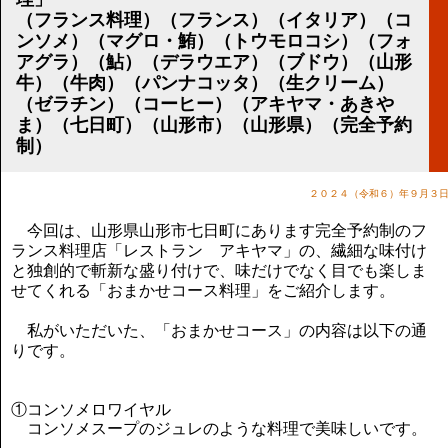
講演のご案内
（フランス料理）（フランス）（イタリア）（コ
気をつけたい法律のポイント
ンソメ）（マグロ・鮪）（トウモロコシ）（フォ
武田正男の独り言
アグラ）（鮎）（デラウエア）（ブドウ）（山形
牛）（牛肉）（パンナコッタ）（生クリーム）
（ゼラチン）（コーヒー）（アキヤマ・あきや
ま）（七日町）（山形市）（山形県）（完全予約
制）
２０２４（令和６）年９月３
今回は、山形県山形市七日町にあります完全予約制のフ
ランス料理店「レストラン アキヤマ」の、繊細な味付け
と独創的で斬新な盛り付けで、味だけでなく目でも楽しま
せてくれる「おまかせコース料理」をご紹介します。
私がいただいた、「おまかせコース」の内容は以下の通
りです。
①コンソメロワイヤル
コンソメスープのジュレのような料理で美味しいです。