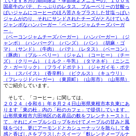
ています８月の期間限定・季節限定メニューの、１００％
国産牛のパテ、たっぷりのレタス、ブルーベリーの甘酸っ
ぱいジャムにコーヒーのほろ苦さをプラスした甘塩っぱい
ジャムがのり、それにサンドされたチーズがとろけている
ジャンボなハンバーガー「ベーコンジャムチーズバーガ
ー」
（ベーコンジャムチーズバーガー）（ハンバーガー）（ジ
ャンボ）（ハンバーグ）（バンズ）（パン）（胡麻・ゴ
マ）（サンド）（牛肉）（パテ）（レタス）（ベーコン）
（豚肉）（ブル－ベリー）（ジャム）（コーヒー）（チー
ズ）（クリーム）（ミルク・牛乳）（タマネギ）（ニンニ
ク・ガーリック）（フライドポテト）（ジャガイモ・ポテ
ト）（スパイス）（香辛料）（ピクルス）（キュウリ）
（フレッジドバーガー）（東原町）（山形市）（山形県）
でご紹介しています。
そして、「コーヒー」に関しては、
２０２４（令和６）年８月２４日山形県東根市本丸東にあ
ります「東の杜」内の「杜のカフェ」で提供しています、
山形県東根市六田地区の名産品の麩をフレンチトーストし
て、それにメープルシロップをかけてメープルの甘みと風
味をつけ、更にアーモンドとカシューナッツを散らして食
感と香ばしさをプラスしたスイーツ「麩レンチメープルナ