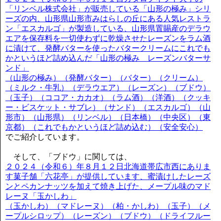
「リンベル株式会社」が販売している「山形の極み」シリ
ーズの内、山形県山形市みはらしの丘にある人気レストラ
ン「エスカルゴ」が製造している、山形県置賜産のデラウ
エアを保存料を一切使わずに乾燥させたレーズンをラム酒
に漬けて、発酵バターを使ったバタークリームにこれでも
かというほど詰め込んだ「山形の極み レーズンバターサ
ンド」
（山形の極み）（発酵バター）（バター）（クリーム）
（ミルク・牛乳）（デラウエア）（レーズン）（ブドウ）
（玉子）（ココア・カカオ）（ラム酒）（洋酒）（クッキ
ー・ビスケット・サブレ）（サンド）（エスカルゴ）（山
形市）（山形県）（リンベル）（日本橋）（中央区）（東
京都）（これでもかというほど詰め込む）（安全安心）
でご紹介しています。
そして、「ブドウ」に関しては、
２０２４（令和６）年８月１２日北海道帯広市西にありま
す菓子舗「六花亭」が提供しています、蜜漬けしたレーズ
ンとペカンナッツを加えて焼き上げた、メープル味のマド
レーヌ「玉かしわ」
（玉かしわ）（マドレーヌ）（柏・かしわ）（玉子）（メ
ープルシロップ）（レーズン）（ブドウ）（ドライフルー