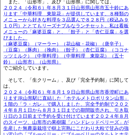
また、「山形市」、及び「山形県」に関しては、
２０２４（令和６）年８月３１日山形県山形市五十鈴にあ
ります「中華料理 東龍花」が提供しています、８種類の
メニューから好きな料理を３品選んで８２８円（税込み９
１０円）ととてもリーズナブルなランチセット。私は看板
メニューの「麻婆豆腐」と、「餃子」と「杏仁豆腐」を選
びました。
（麻婆豆腐）（マーラー）（花山椒・花椒）（唐辛子）
（豆腐）（豚肉）（挽肉）（餃子）（杏仁豆腐）（ココナ
ッツミルク）（中華料理）（中華料理 東龍花）（五十
鈴）（山形市）（山形県）
でご紹介しています。
そして、「生クリーム」、及び「完全予約制」に関して
は、
２０２４（令和６）年８月１９日山形県山形市香澄町にあ
りますJR山形駅に直結した「ホテルメトロポリタン山形」
１階の「ラ・ガレ」で購入しました、完全予約制で２０２
４年８月１日から８月３１日までの期間販売され、引き取
り日の３日前まで予約を受け付けています２０２４年８月
のスイーツ、山形市の果樹園「ハンドレッドベリーズ」が
生産した無農薬栽培で樹上完熟にこだわり大粒で甘みの強
い沢山の「ブルーベリー」にブルーベリーのタルトとホテ