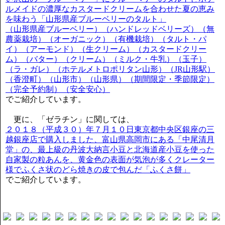
ルメイドの濃厚なカスタードクリームを合わせた夏の恵み
を味わう「山形県産ブルーベリーのタルト」
（山形県産ブルーベリー）（ハンドレッドベリーズ）（無
農薬栽培）（オーガニック）（有機栽培）（タルト・パ
イ）（アーモンド）（生クリーム）（カスタードクリー
ム）（バター）（クリーム）（ミルク・牛乳）（玉子）
（ラ・ガレ）（ホテルメトロポリタン山形）（JR山形駅）
（香澄町）（山形市）（山形県）（期間限定・季節限定）
（完全予約制）（安全安心）
でご紹介しています。
更に、「ゼラチン」に関しては、
２０１８（平成３０）年７月１０日東京都中央区銀座の三
越銀座店で購入しました、富山県高岡市にある「中尾清月
堂」の、最上級の丹波大納言小豆と北海道産小豆を使った
自家製の粒あんを、黄金色の表面が気泡が多くクレーター
様でふくさ状のどら焼きの皮で包んだ「ふくさ餅」
でご紹介しています。