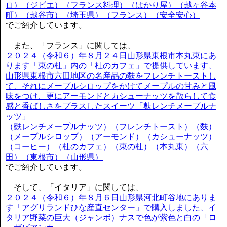
ロ）（ジビエ）（フランス料理）（はかり屋）（越ヶ谷本
町）（越谷市）（埼玉県）（フランス）（安全安心）
でご紹介しています。
また、「フランス」に関しては、
２０２４（令和６）年８月２４日山形県東根市本丸東にあ
ります「東の杜」内の「杜のカフェ」で提供しています、
山形県東根市六田地区の名産品の麩をフレンチトーストし
て、それにメープルシロップをかけてメープルの甘みと風
味をつけ、更にアーモンドとカシューナッツを散らして食
感と香ばしさをプラスしたスイーツ「麩レンチメープルナ
ッツ」
（麩レンチメープルナッツ）（フレンチトースト）（麩）
（メープルシロップ）（アーモンド）（カシューナッツ）
（コーヒー）（杜のカフェ）（東の杜）（本丸東）（六
田）（東根市）（山形県）
でご紹介しています。
そして、「イタリア」に関しては、
２０２４（令和６）年８月６日山形県河北町谷地にありま
す「アグリランドひな産直センター」で購入しました、イ
タリア野菜の巨大（ジャンボ）ナスで色が紫色と白の「ロ