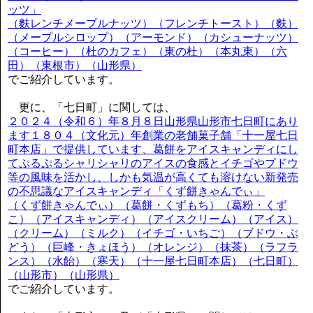
ッツ」
（麩レンチメープルナッツ）（フレンチトースト）（麩）
（メープルシロップ）（アーモンド）（カシューナッツ）
（コーヒー）（杜のカフェ）（東の杜）（本丸東）（六
田）（東根市）（山形県）
でご紹介しています。
更に、「七日町」に関しては、
２０２４（令和６）年８月８日山形県山形市七日町にあり
ます１８０４（文化元）年創業の老舗菓子舗「十一屋七日
町本店」で提供しています、葛餅をアイスキャンディにし
てぷるぷるシャリシャリのアイスの食感とイチゴやブドウ
等の風味を活かし、しかも気温が高くても溶けない新発売
の不思議なアイスキャンディ「くず餅きゃんでぃ」
（くず餅きゃんでぃ）（葛餅・くずもち）（葛粉・くず
こ）（アイスキャンディ）（アイスクリーム）（アイス）
（クリーム）（ミルク）（イチゴ・いちご）（ブドウ・ぶ
どう）（巨峰・きょほう）（オレンジ）（抹茶）（ラフラ
ンス）（水飴）（寒天）（十一屋七日町本店）（七日町）
（山形市）（山形県）
でご紹介しています。