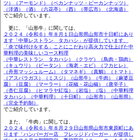
ツ）（アーモンド）（ペカンナッツ・ピーカンナッツ）
（洋酒）（酒）（六花亭）（西）（帯広市）（北海道）
でご紹介しています。
更に、「山形牛」に関しては、
２０２４（令和６）年８月１日山形県山形市十日町にあり
ます「中華レストラン タカハシ」が提供しています、
「炎で味付けをする」ことにこだわり高火力で仕上げた中
華料理の美味しいコース料理
（中華レストラン タカハシ）（クラゲ）（鳥肉・鶏肉）
（キュウリ）（ピータン）（海老・エビ）（フカヒレ）
（舟形マッシュルーム）（タマネギ）（真鯛）（トマト）
（アスパラガス）（ミスジ）（山形牛）（牛肉）（麻婆豆
腐）（豆腐）（マーラー）（花椒・花山椒）（唐辛子）
（杏仁豆腐）（ヒマラヤ紅塩）（岩塩）（塩）（中華料理
タカハシ）（中華料理）（十日町）（山形市）（山形県）
（完全予約制）
でご紹介しています。
また、「牛肉」に関しては、
２０２４（令和６）年８月２９日山形県山形市東原町にあ
ります「ハンバーガー店 フレッジドバーガー」が提供し