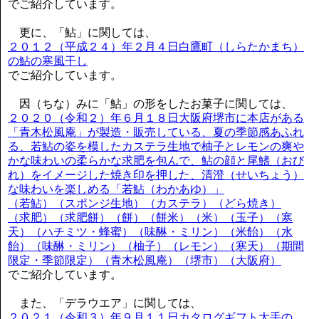
でご紹介しています。
更に、「鮎」に関しては、
２０１２（平成２４）年２月４日白鷹町（しらたかまち）
の鮎の寒風干し
でご紹介しています。
因（ちな）みに「鮎」の形をしたお菓子に関しては、
２０２０（令和２）年６月１８日大阪府堺市に本店がある
「青木松風庵」が製造・販売している、夏の季節感あふれ
る、若鮎の姿を模したカステラ生地で柚子とレモンの爽や
かな味わいの柔らかな求肥を包んで、鮎の顔と尾鰭（おび
れ）をイメージした焼き印を押した、清澄（せいちょう）
な味わいを楽しめる「若鮎（わかあゆ）」
（若鮎）（スポンジ生地）（カステラ）（どら焼き）
（求肥）（求肥餅）（餅）（餅米）（米）（玉子）（寒
天）（ハチミツ・蜂蜜）（味醂・ミリン）（米飴）（水
飴）（味醂・ミリン）（柚子）（レモン）（寒天）（期間
限定・季節限定）（青木松風庵）（堺市）（大阪府）
でご紹介しています。
また、「デラウエア」に関しては、
２０２１（令和３）年９月１１日カタログギフト大手の