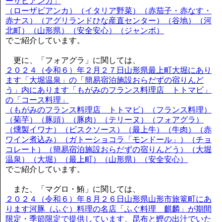
ーザビアンカ」
（ローザビアンカ）（イタリア野菜）（赤茄子・赤なす・
赤ナス）（アグリランドひな産直センター）（谷地）（河
北町）（山形県）（安全安心）（ジャンボ）
でご紹介しています。
更に、「フォアグラ」に関しては、
２０２４（令和６）年２月２７日山形県最上町大堀にあり
ます「大堀温泉」の「簡易宿泊施設おらだずの宿りんど
う」内にあります「もがみのフランス料理店 トトマビ」
の「コース料理」
（もがみのフランス料理店 トトマビ）（フランス料理）
（菊芋）（豚頭）（豚肉）（テリーヌ）（フォアグラ）
（燻製イワナ）（ビスクソース）（最上牛）（牛肉）（赤
ワイン煮込み）（ガトーショコラ「モンドール」）（チョ
コレート）（簡易宿泊施設おらだずの宿りんどう）（大堀
温泉）（大堀）（最上町）（山形県）（安全安心）
でご紹介しています。
また、「マグロ・鮪」に関しては、
２０２４（令和６）年８月２６日山形県山形市旅篭町にあ
ります河豚（ふぐ）料理の名店「ふぐ料理 麒麟」が期間
限定・季節限定で提供しています、昆布と鰹の出汁でいた