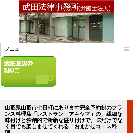
メニュー
Home
所属弁護士
事務所所訓
法律相談案内
弁護士料について
事務所所在地
山形県山形市七日町にあります完全予約制のフラ
リンク集
ンス料理店「レストラン アキヤマ」の、繊細な
味付けと独創的で斬新な盛り付けで、味だけでな
顧問契約について
く目でも楽しませてくれる「おまかせコース料
理」