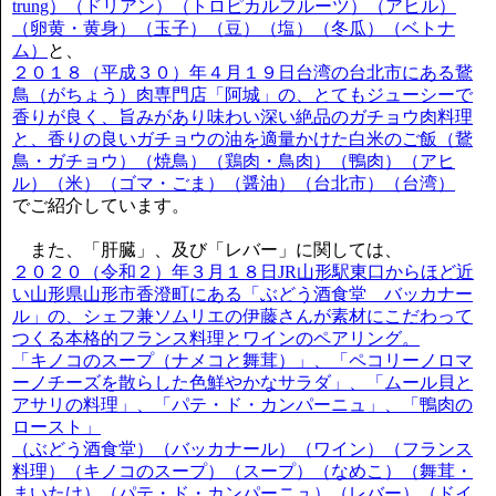
trung）（ドリアン）（トロピカルフルーツ）（アヒル）
（卵黄・黄身）（玉子）（豆）（塩）（冬瓜）（ベトナ
ム）
と、
２０１８（平成３０）年４月１９日台湾の台北市にある鵞
鳥（がちょう）肉専門店「阿城」の、とてもジューシーで
香りが良く、旨みがあり味わい深い絶品のガチョウ肉料理
と、香りの良いガチョウの油を適量かけた白米のご飯（鵞
鳥・ガチョウ）（焼鳥）（鶏肉・鳥肉）（鴨肉）（アヒ
ル）（米）（ゴマ・ごま）（醤油）（台北市）（台湾）
でご紹介しています。
また、「肝臓」、及び「レバー」に関しては、
２０２０（令和２）年３月１８日JR山形駅東口からほど近
い山形県山形市香澄町にある「ぶどう酒食堂 バッカナー
ル」の、シェフ兼ソムリエの伊藤さんが素材にこだわって
つくる本格的フランス料理とワインのペアリング。
「キノコのスープ（ナメコと舞茸）」、「ペコリーノロマ
ーノチーズを散らした色鮮やかなサラダ」、「ムール貝と
アサリの料理」、「パテ・ド・カンパーニュ」、「鴨肉の
ロースト」
（ぶどう酒食堂）（バッカナール）（ワイン）（フランス
料理）（キノコのスープ）（スープ）（なめこ）（舞茸・
まいたけ）（パテ・ド・カンパーニュ）（レバー）（ドイ