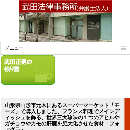
メニュー
Home
所属弁護士
事務所所訓
法律相談案内
弁護士料について
事務所所在地
山形県山形市元木にあるスーパーマーケット「モ
リンク集
ーズ」で購入しました、フランス料理でメインデ
ィッシュを飾る、世界三大珍味の１つのアヒルや
顧問契約について
ガチョウやカモの肝臓を肥大化させた食材「フォ
アグラ」