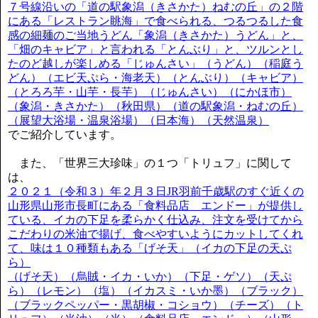
７号線沿いの「道の駅象潟（きさかた）ねむの丘」の２階
にある「レストラン眺海」で食べられる、つるつるした食
感の細麺のご当地うどん「象潟（きさかた）うどん」と、
「畑のキャビア」と言われる「とんぶり」と、ツルンとし
たのど越しが楽しめる「じゅんさい」（うどん）（稲庭う
どん）（エビ天ぷら・海老天）（とんぶり）（キャビア）
（とろろ芋・山芋・長芋）（じゅんさい）（にかほ市）
（象潟・きさかた）（秋田県）（道の駅象潟・ねむの丘）
（展望大浴場・温泉浴場）（日本海）（天然温泉）
でご紹介しています。
また、「世界三大珍味」の１つ「トリュフ」に関して
は、
２０２１（令和３）年２月３日JR羽前千歳駅のすぐ近くの
山形県山形市長町にある「食料品店 エンドー」が提供し
ている、イカの下足を柔らかく仕込み、注文を受けてから
こだわりの米油で揚げ、食べやすいようにカットしてくれ
て、味は１０種類もある「げそ天」（イカの下足の天ぷ
ら）
（げそ天）（烏賊・イカ・いか）（下足・ゲソ）（天ぷ
ら）（レモン）（塩）（イカスミ・いか墨）（ブラック）
（ブラックペッパー・黒胡椒・コショウ）（チーズ）（ト