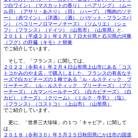
ツ白ワイン）（マスカットの香り）（ペアリング）（ムー
ル貝）（アサリ・あさり）（貝）（ハーブ）（鴨肉のソテ
ー）（赤ワイン）（洋酒）（酒）（バゲット・フランスパ
ン）（ペコリーノロマーノチーズ）（ソムリエ）（シェ
フ）（フランス）（ドイツ）（山形市）（山形県）
と、
２０１１（平成２３）年１月１７日大分県と石川県の河豚
（フグ）の肝臓（キモ）と卵巣
でご紹介しています。
そして、「フランス」に関しては、
２０２２（令和４）年２月４日山形県上山市にある「コス
トコかみのやま店」で購入しました、フランスの有名なチ
ーズで白カビチーズの１種である「ル・ルスティック ブ
リーチーズ」（ル・ルスティック ブリーチーズ）（ブリ
ーチーズ）（カマンベールチーズ）（白カビチーズ）（白
カビ）（チーズ）（クリーム）（ミルク・牛乳）（塩）
（フランス）（コストコ）（上山市）（山形県）
でご紹介しています。
更に、「世界三大珍味」の１つ「キャビア」に関して
は、
２０１８（令和３０）年５月２５日秋田県にかほ市の国道