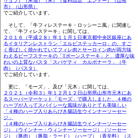
リュフ）（米油）（米）（食料品店 エンドー）（山形
市）（山形県）
でご紹介しています。
そして、「牛フィレステーキ・ロッシーニ風」に関連し
て、「牛フィレステーキ」に関しては、
２０１６（平成２８）年１１月１日東京都中央区銀座にあ
るイタリアンレストラン「エルビステッカーロ」の、すご
く香ばしく焼かれていてフィレ肉とサーロイン肉が両方味
わえるビーフステーキの「Tボーンステーキ」と、濃厚な味
わいの上質なパスタ「スパゲティ カルボナーラ」（牛
肉）（パスタ）
でご紹介しています。
更に、「モーズ」、及び「元木」に関しては、
２０２１（令和３）年１２月１２日山形県山形市元木にあ
るスーパーマーケット「モーズ」で購入しました、４種の
ハーブが入ってスパイシーな風味がありとても美味しい
「４種のハーブ入りあらびき腸詰生ウインナーソーセー
ジ」
（４種のハーブ入りあらびき腸詰生ウインナーソーセー
ジ）（ウインナー・ウィンナーソーセージ）（ソーセー
ジ）（豚肉）（豚脂・ラード）（ハーブ）（香辛料）（ス