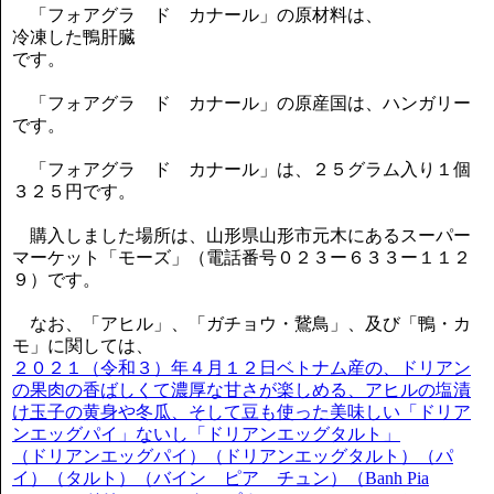
「フォアグラ ド カナール」の原材料は、
冷凍した鴨肝臓
です。
「フォアグラ ド カナール」の原産国は、ハンガリー
です。
「フォアグラ ド カナール」は、２５グラム入り１個
３２５円です。
購入しました場所は、山形県山形市元木にあるスーパー
マーケット「モーズ」（電話番号０２３ー６３３ー１１２
９）です。
なお、「アヒル」、「ガチョウ・鵞鳥」、及び「鴨・カ
モ」に関しては、
２０２１（令和３）年４月１２日ベトナム産の、ドリアン
の果肉の香ばしくて濃厚な甘さが楽しめる、アヒルの塩漬
け玉子の黄身や冬瓜、そして豆も使った美味しい「ドリア
ンエッグパイ」ないし「ドリアンエッグタルト」
（ドリアンエッグパイ）（ドリアンエッグタルト）（パ
イ）（タルト）（バイン ピア チュン）（Banh Pia