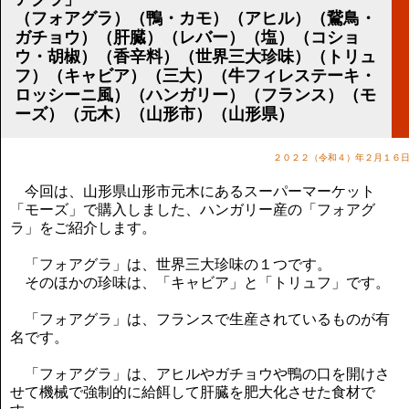
講演のご案内
（フォアグラ）（鴨・カモ）（アヒル）（鵞鳥・
気をつけたい法律のポイント
ガチョウ）（肝臓）（レバー）（塩）（コショ
武田正男の独り言
ウ・胡椒）（香辛料）（世界三大珍味）（トリュ
フ）（キャビア）（三大）（牛フィレステーキ・
ロッシーニ風）（ハンガリー）（フランス）（モ
ーズ）（元木）（山形市）（山形県）
２０２２（令和４）年２月１６
今回は、山形県山形市元木にあるスーパーマーケット
「モーズ」で購入しました、ハンガリー産の「フォアグ
ラ」をご紹介します。
「フォアグラ」は、世界三大珍味の１つです。
そのほかの珍味は、「キャビア」と「トリュフ」です。
「フォアグラ」は、フランスで生産されているものが有
名です。
「フォアグラ」は、アヒルやガチョウや鴨の口を開けさ
せて機械で強制的に給餌して肝臓を肥大化させた食材で