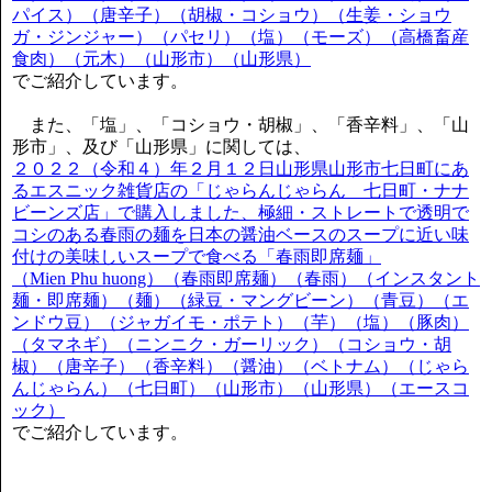
パイス）（唐辛子）（胡椒・コショウ）（生姜・ショウ
ガ・ジンジャー）（パセリ）（塩）（モーズ）（高橋畜産
食肉）（元木）（山形市）（山形県）
でご紹介しています。
また、「塩」、「コショウ・胡椒」、「香辛料」、「山
形市」、及び「山形県」に関しては、
２０２２（令和４）年２月１２日山形県山形市七日町にあ
るエスニック雑貨店の「じゃらんじゃらん 七日町・ナナ
ビーンズ店」で購入しました、極細・ストレートで透明で
コシのある春雨の麺を日本の醤油ベースのスープに近い味
付けの美味しいスープで食べる「春雨即席麺」
（Mien Phu huong）（春雨即席麺）（春雨）（インスタント
麺・即席麺）（麺）（緑豆・マングビーン）（青豆）（エ
ンドウ豆）（ジャガイモ・ポテト）（芋）（塩）（豚肉）
（タマネギ）（ニンニク・ガーリック）（コショウ・胡
椒）（唐辛子）（香辛料）（醤油）（ベトナム）（じゃら
んじゃらん）（七日町）（山形市）（山形県）（エースコ
ック）
でご紹介しています。