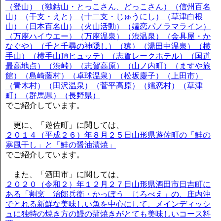
（登山）（独鈷山・とっこさん、どっこさん）（信州百名
山）（干支・えと）（十二支・じゅうにし）（草津白根
山）（日本百名山）（火山活動）（嬬恋パノラマライン）
（万座ハイウエー）（万座温泉）（渋温泉）（金具屋・か
なぐや）（千と千尋の神隠し）（猿）（湯田中温泉）（横
手山）（横手山頂ヒュッテ）（志賀レークホテル）（国道
最高地点）（渋峠）（志賀高原）（山ノ内町）（ますや旅
館）（島崎藤村）（卓球温泉）（松坂慶子）（上田市）
（青木村）（田沢温泉）（菅平高原）（嬬恋村）（草津
町）（群馬県）（長野県）
でご紹介しています。
更に、「遊佐町」に関しては、
２０１４（平成２６）年８月２５日山形県遊佐町の「鮭の
寒風干し」と「鮭の醤油漬焼」
でご紹介しています。
また、「酒田市」に関しては、
２０２０（令和２）年１２月２７日山形県酒田市日吉町に
ある「割烹 治郎兵衛・かっぽう じろべえ」の、庄内沖
でとれる新鮮な美味しい魚を中心にして、メインディッシ
ュに独特の焼き方の鰻の蒲焼きがとても美味しいコース料