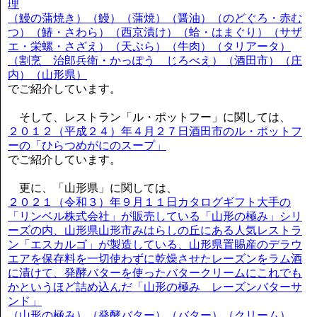
理
（鰻の蒲焼き）（鰻）（蒲焼）（醤油）（のどぐろ・赤む
つ）（鰆・さわら）（西京漬け）（蛤・はまぐり）（サザ
エ・栄螺・さざえ）（天ぷら）（牛肉）（タリアータ）
（割烹 治郎兵衛・かっぽう じろべえ）（酒田市）（庄
内）（山形県）
でご紹介しています。
そして、レストラン「ル・ポットフー」に関しては、
２０１２（平成２４）年４月２７日酒田市のル・ポットフ
ーの「ひらつめがにのスープ」
でご紹介しています。
更に、「山形県」に関しては、
２０２１（令和３）年９月１１日カタログギフト大手の
「リンベル株式会社」が販売している「山形の極み」シリ
ーズの内、山形県山形市みはらしの丘にある人気レストラ
ン「エスカルゴ」が製造している、山形県置賜産のデラウ
エアを保存料を一切使わずに乾燥させたレーズンをラム酒
に漬けて、発酵バターを使ったバタークリームにこれでも
かというほど詰め込んだ「山形の極み レーズンバターサ
ンド」
（山形の極み）（発酵バター）（バター）（クリーム）