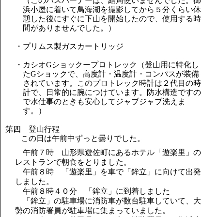
（このバスバーナーは、結局使いませんでした。御
浜小屋に着いて鳥海湖を撮影してから５分くらい休
憩した後にすぐに下山を開始したので、使用する時
間がありませんでした。）
・プリムス製ガスカートリッジ
・カシオGショックープロトレック（登山用に特化し
たGショックで、高度計・温度計・コンパスが装備
されています。このプロトレック時計は２代目の時
計で、日常的に腕につけています。防水構造ですの
で水仕事のときも安心してジャブジャブ洗えま
す。）
第四 登山行程
この日は午前中ずっと曇りでした。
午前７時 山形県遊佐町にあるホテル「遊楽里」の
レストランで朝食をとりました。
午前８時 「遊楽里」を車で「鉾立」に向けて出発
しました。
午前８時４０分 「鉾立」に到着しました
「鉾立」の駐車場に消防車が数台駐車していて、大
勢の消防署員が駐車場に集まっていました。