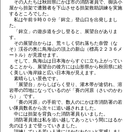
その人たちは秋田県にかほ市の消防署員で、御浜小
屋から担架で遭難者を下山させる担架救助訓練を実施
するところでした。
私は午前９時００分「鉾立」登山口を出発しまし
た。
「鉾立」の遊歩道を少し登ると、展望台がありま
す。
その展望台からは、荒々しく切れ落ちた奈曽（な
そ）渓谷の奥に鳥海山の頂上の新山（標高２２３６メ
ートル）が見渡せます。
そして、鳥海山は日本海からすぐに立ち上がってい
ることから、展望台の後方には山形県から秋田県に続
く美しい海岸線と広い日本海が見えます。
素晴らしい景色です。
「展望台」からしばらく登り、灌木帯が途切れ、溶
岩帯の凹地になっているのが「賽の河原（さいのかわ
ら）」です。
「賽の河原」の手前で、数人のにかほ市消防署の若
い隊員数名から次々に追い越されました。
中には担架を背負った消防署員もいました。
消防署員達は私を追い越してあっという間にはるか
先のほうまで登っていきました。
訓練している若い人達にはかなわないと実感しまし