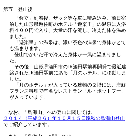
第五 登山後
「鉾立」到着後、ザック等を車に積み込み、前日宿
泊した山形県遊佐町のホテル「遊楽里」の温泉に入浴
料４００円で入り、大量の汗を流し、冷えた体を温め
ました。
「遊楽里」の温泉は、濃い茶色の温泉で身体がとて
も温まります。
登山でかいた汗で冷えた身体が一気に温まりまし
た。
その後、山形県酒田市のJR酒田駅前再開発で最近建
築されたJR酒田駅前にある「月のホテル」に移動しま
した。
「月のホテル」が入っている建物の２階には、海鮮
フランス料理で有名なレストラン「ル・ポットフー」
が入っています。
なお、「鳥海山」への登山に関しては、
２０１４（平成２６）年１０月１５日晩秋の鳥海山登山
でご紹介しています。