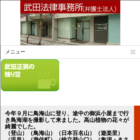
メニュー
Home
所属弁護士
事務所所訓
法律相談案内
弁護士料について
事務所所在地
今年９月に鳥海山に登り、途中の御浜小屋まで行
リンク集
き鳥海湖を撮影して来ました。高山植物の花々が
綺麗でした。
顧問契約について
（登山）（鳥海山）（日本百名山）（遊楽里）
（温泉）（遊佐町）（鉾立登山口）（象潟・きさ