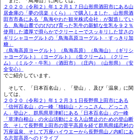
また、「鳥海山」に関しては、
２０２０（令和２）年１２月１７日山形県酒田市にある山
居倉庫の「夢の倶楽（くら）」で購入しました、山形県酒
田市市条にある「鳥海やわた観光株式会社」が製造してい
る、鳥海山麓でのびのび育った乳牛の新鮮な生乳を９２％
使用した濃厚で滑らかでクリーミーでスッキリした甘さの
ギリシャヨーグルトの「鳥海高原ヨーグルト・すっきり加
糖」
（鳥海高原ヨーグルト）（鳥海高原）（鳥海山）（ギリシ
ャヨーグルト）（ヨーグルト）（生クリーム）（クリー
ム）（ミルク・牛乳）（酒田市）（庄内）（山形県）（安
全安心）
でご紹介しています。
そして、「日本百名山」、「登山」、及び「温泉」に関
しては、
２０２０（令和２）年１２月３１日長野県上田市にある
「信州百名山」の一峰「独鈷山・とっこさん、どっこさ
ん」登山と、群馬県草津町にある「日本百名山」の一峰
「草津白根山」の火山活動による入山禁止のための登山断
念、そして長野県上田市の菅平高原を経て群馬県嬬恋村の
万座温泉、そして万座ハイウエーから長野県山ノ内町にあ
る志賀高原へのドライブ