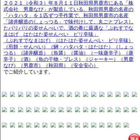
２０２１（令和３）年８月１１日秋田県男鹿市にある「株
式会社 男鹿なび」が製造している、秋田県男鹿の名産の
「ハタハタ」を１匹ずつ手作業で、秋田県男鹿市の名産
「諸井醸造のしょっつる」で味付けして、丸ごとプレスし
たパリパリの姿せんべいで、酒の肴に最適な「ぷれすでな
まはげ はたはた姿せんべい ピリ辛味」
（ぷれすでなまはげ）（はたはた姿せんべい ピリ辛味）
（煎餅・せんべい）（鰰・ハタハタ・はたはた）（しょっ
つる）（諸井醸造）（魚醤）（醤油）（一味唐辛子）（唐
辛子）（酒）（魚の干物・プレス）（ジャーキー）（男鹿
なび）（男鹿市）（秋田県）（安全安心）
でご紹介しています。