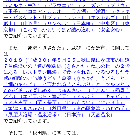
（ミルク・牛乳）（デラウエア）（レーズン）（ブドウ）
（玉子）（ココア・カカオ）（ラム酒）（洋酒）（クッキ
ー・ビスケット・サブレ）（サンド）（エスカルゴ）（山
形市）（山形県）（リンベル）（日本橋）（中央区）（東
京都）（これでもかというほど詰め込む）（安全安心）
でご紹介しています。
また、「象潟・きさかた」、及び「にかほ市」に関して
は、
２０１８（平成３０）年５月２５日秋田県にかほ市の国道
７号線沿いの「道の駅象潟（きさかた）ねむの丘」の２階
にある「レストラン眺海」で食べられる、つるつるした食
感の細麺のご当地うどん「象潟（きさかた）うどん」と、
「畑のキャビア」と言われる「とんぶり」と、ツルンとし
たのど越しが楽しめる「じゅんさい」（うどん）（稲庭う
どん）（エビ天ぷら・海老天）（とんぶり）（キャビア）
（とろろ芋・山芋・長芋）（じゅんさい）（にかほ市）
（象潟・きさかた）（秋田県）（道の駅象潟・ねむの丘）
（展望大浴場・温泉浴場）（日本海）（天然温泉）
でご紹介しています。
そして、「秋田県」に関しては、