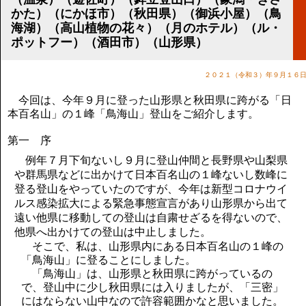
講演のご案内
かた）（にかほ市）（秋田県）（御浜小屋）（鳥
気をつけたい法律のポイント
海湖）（高山植物の花々）（月のホテル）（ル・
武田正男の独り言
ポットフー）（酒田市）（山形県）
２０２１（令和３）年９月１６
今回は、今年９月に登った山形県と秋田県に跨がる「日
本百名山」の１峰「鳥海山」登山をご紹介します。
第一 序
例年７月下旬ないし９月に登山仲間と長野県や山梨県
や群馬県などに出かけて日本百名山の１峰ないし数峰に
登る登山をやっていたのですが、今年は新型コロナウイ
ルス感染拡大による緊急事態宣言があり山形県から出て
遠い他県に移動しての登山は自粛せざるを得ないので、
他県へ出かけての登山は中止しました。
そこで、私は、山形県内にある日本百名山の１峰の
「鳥海山」に登ることにしました。
「鳥海山」は、山形県と秋田県に跨がっているの
で、登山中に少し秋田県には入りましたが、「三密」
にはならない山中なので許容範囲かなと思いました。