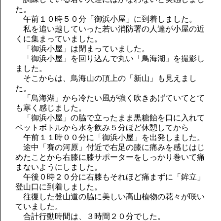
た。
午前１０時５０分「御浜小屋」に到着しました。
私を追い越していった若い消防署の人達が小屋の近
くに集まっていました。
「御浜小屋」は閉まっていました。
「御浜小屋」を回り込んで丸い「鳥海湖」を撮影し
ました。
そこからは、鳥海山の頂上の「新山」も見えまし
た。
「鳥海湖」から冷たい風が強く吹きあげていてとて
も寒く感じました。
「御浜小屋」の脇で立ったまま黒糖飴を口に入れて
ペットボトルから水を飲み５分ほど休憩してから
午前１１時００分に「御浜小屋」を出発しました。
途中「賽の河原」付近で右足の膝に痛みを感じはじ
めたことから右膝に膝サポーターをしっかり巻いて痛
まないようにしました。
午後０時２０分に右膝もそれほど痛まずに「鉾立」
登山口に到着しました。
往復した登山道の脇に美しい高山植物の花々が咲い
ていました。
合計行動時間は、３時間２０分でした。