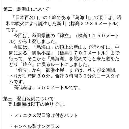
第二 鳥海山について
「日本百名山」の１峰である「鳥海山」の頂上は、昭
和の噴火により誕生した新山（標高２２３６メートル）
です。
今回は、秋田県側の「鉾立」（標高１１５０メート
ル）から出発しました。
今回は、「鳥海山」の頂上の新山まで行かずに、中
間にある「御浜小屋」（標高１７００メートル）まで
行って、そこから「鳥海湖」を眺めてもと来た道をた
どり「鉾立」に戻るルートにしました。
「鉾立」から「御浜小屋」までは、登りが２時間、
下りが１時間３０分、合計３時間３０分のコースタイ
ムです。
高低差は、５５０メートルです。
第三 登山装備について
登山装備は以下の通りです。
・フェニクス製日除け付きハット
・モンベル製サングラス