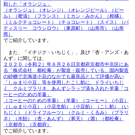
和した「オランジュ」
（オランジュ）（オレンジ）（オレンジピール）（ピー
ル）（蜜漬）（フランス）（ミカン・みかん）（柑橘）
（ミルクチョコレート）（チョコレート）（スイス）（パ
ティスリー コウシロウ）（東原町）（山形市）（山形
県）
でご紹介しています。
また、「イチジク・いちじく」、及び「杏・アンズ・あ
んず」に関しては、
２０２０（令和２）年６月２６日京都府京都市中京区にあ
る「株式会社 都松庵」が製造・販売している、国内製造
の砂糖で北海道小豆のなかでも最良品として評価が高い
「しゅまり小豆」等を使用したこし餡に、ドライいちじ
く、クルミプラリネ、あんずシラップ漬を入れた羊羹「コ
ーヒーのための羊羹」
（コーヒーのための羊羹）（羊羹）（コーヒー）（小豆）
（しゅまり小豆）（小豆生餡）（小豆餡）（こし餡）（い
ちじく）（ドライフルーツ）（クルミ・くるみ）（プラリ
ネ）（水飴）（杏・あんず）（寒天）（酒）（都松庵）
（京都市）（京都府）
でご紹介しています。