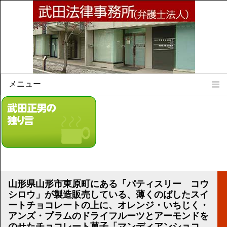
メニュー
Home
所属弁護士
事務所所訓
法律相談案内
弁護士料について
事務所所在地
山形県山形市東原町にある「パティスリー コウ
リンク集
シロウ」が製造販売している、薄くのばしたスイ
ートチョコレートの上に、オレンジ・いちじく・
顧問契約について
アンズ・プラムのドライフルーツとアーモンドを
のせたチョコレート菓子「マンディアンショコ