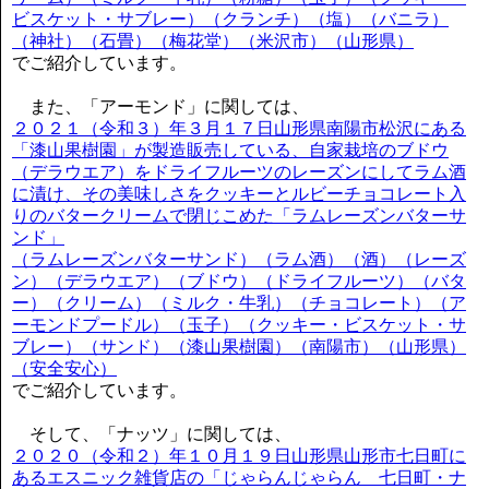
ビスケット・サブレー）（クランチ）（塩）（バニラ）
（神社）（石畳）（梅花堂）（米沢市）（山形県）
でご紹介しています。
また、「アーモンド」に関しては、
２０２１（令和３）年３月１７日山形県南陽市松沢にある
「漆山果樹園」が製造販売している、自家栽培のブドウ
（デラウエア）をドライフルーツのレーズンにしてラム酒
に漬け、その美味しさをクッキーとルビーチョコレート入
りのバタークリームで閉じこめた「ラムレーズンバターサ
ンド」
（ラムレーズンバターサンド）（ラム酒）（酒）（レーズ
ン）（デラウエア）（ブドウ）（ドライフルーツ）（バタ
ー）（クリーム）（ミルク・牛乳）（チョコレート）（ア
ーモンドプードル）（玉子）（クッキー・ビスケット・サ
ブレー）（サンド）（漆山果樹園）（南陽市）（山形県）
（安全安心）
でご紹介しています。
そして、「ナッツ」に関しては、
２０２０（令和２）年１０月１９日山形県山形市七日町に
あるエスニック雑貨店の「じゃらんじゃらん 七日町・ナ