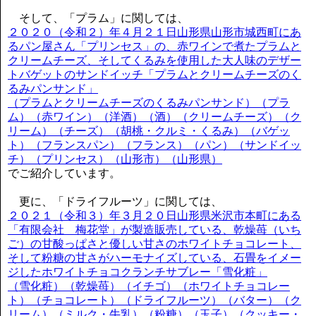
そして、「プラム」に関しては、
２０２０（令和２）年４月２１日山形県山形市城西町にあ
るパン屋さん「プリンセス」の、赤ワインで煮たプラムと
クリームチーズ、そしてくるみを使用した大人味のデザー
トバゲットのサンドイッチ「プラムとクリームチーズのく
るみパンサンド」
（プラムとクリームチーズのくるみパンサンド）（プラ
ム）（赤ワイン）（洋酒）（酒）（クリームチーズ）（ク
リーム）（チーズ）（胡桃・クルミ・くるみ）（バゲッ
ト）（フランスパン）（フランス）（パン）（サンドイッ
チ）（プリンセス）（山形市）（山形県）
でご紹介しています。
更に、「ドライフルーツ」に関しては、
２０２１（令和３）年３月２０日山形県米沢市本町にある
「有限会社 梅花堂」が製造販売している、乾燥苺（いち
ご）の甘酸っぱさと優しい甘さのホワイトチョコレート、
そして粉糖の甘さがハーモナイズしている、石畳をイメー
ジしたホワイトチョコクランチサブレー「雪化粧」
（雪化粧）（乾燥苺）（イチゴ）（ホワイトチョコレー
ト）（チョコレート）（ドライフルーツ）（バター）（ク
リーム）（ミルク・牛乳）（粉糖）（玉子）（クッキー・