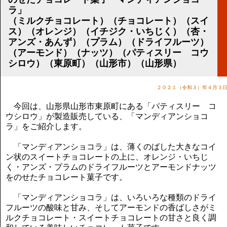
講演のご案内
ラ」
気をつけたい法律のポイント
（ミルクチョコレート）（チョコレート）（スイ
武田正男の独り言
ス）（オレンジ）（イチジク・いちじく）（杏・
アンズ・あんず）（プラム）（ドライフルーツ）
（アーモンド）（ナッツ）（パティスリー コウ
シロウ）（東原町）（山形市）（山形県）
２０２１（令和３）年４月３
今回は、山形県山形市東原町にある「パティスリー コ
ウシロウ」が製造販売している、「マンディアンショコ
ラ」をご紹介します。
「マンディアンショコラ」は、薄くのばした大きなコイ
ン状のスイートチョコレートの上に、オレンジ・いちじ
く・アンズ・プラムのドライフルーツとアーモンドナッツ
をのせたチョコレート菓子です。
「マンディアンショコラ」は、いろいろな種類のドライ
フルーツの酸味と甘み、そしてアーモンドの香ばしさがミ
ルクチョコレート・スイートチョコレートの甘さと良く調