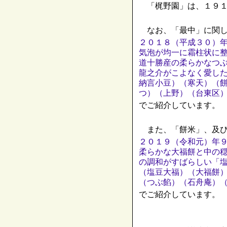
「梶野園」は、１９１
なお、「最中」に関し
２０１８（平成３０）
気泡が均一に霜柱状に
道十勝産の柔らかなつ
龍之介がこよなく愛し
納言小豆）（寒天）（
つ）（上野）（台東区
でご紹介しています。
また、「餅米」、及び
２０１９（令和元）年
柔らかな大福餅と中の
の調和がすばらしい「
（塩豆大福）（大福餅
（つぶ餡）（石舟庵）
でご紹介しています。