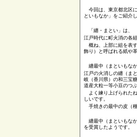
今回は、東京都北区に
といもなか」をご紹介
「纏・まとい」は、
江戸時代に町火消の各
概ね、上部に組を表す
飾り）と呼ばれる紙や
纏最中（まといもなか
江戸の火消しの纏（ま
岐（香川県）の和三宝
道産大粒一等小豆のつ
よく練り上げられたね
しいです。
手焼きの最中の皮（種
纏最中（まといもなか
を受賞したようです。