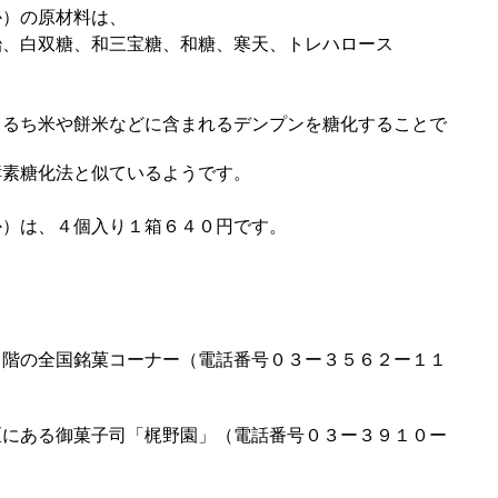
）の原材料は、
飴、白双糖、和三宝糖、和糖、寒天、トレハロース
るち米や餅米などに含まれるデンプンを糖化することで
素糖化法と似ているようです。
）は、４個入り１箱６４０円です。
、
２階の全国銘菓コーナー（電話番号０３ー３５６２ー１１
にある御菓子司「梶野園」（電話番号０３ー３９１０ー