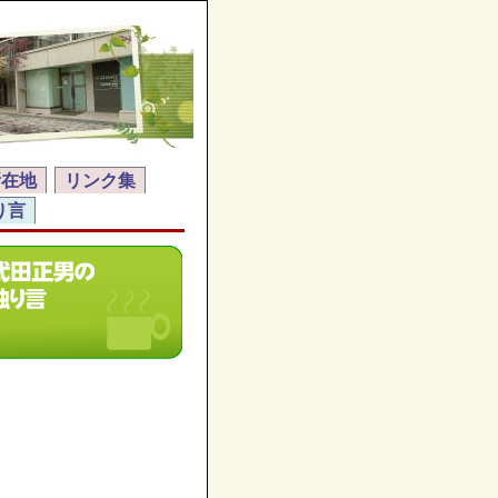
所在地
リンク集
り言