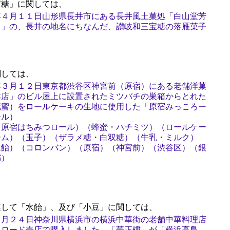
糖」に関しては、
年４月１１日山形県長井市にある長井風土菓処「白山堂芳
）」の、長井の地名にちなんだ、讃岐和三宝糖の落雁菓子
しては、
年３月１２日東京都渋谷区神宮前（原宿）にある老舗洋菓
本店」のビル屋上に設置されたミツバチの巣箱からとれた
花蜜）をロールケーキの生地に使用した「原宿みっころー
ール）
（原宿はちみつロール）（蜂蜜・ハチミツ）（ロールケー
ーム）（玉子）（ザラメ糖・白双糖）（牛乳・ミルク）
水飴）（コロンバン）（原宿）（神宮前）（渋谷区）（銀
都）
して「水飴」、及び「小豆」に関しては、
９月２４日神奈川県横浜市の横浜中華街の老舗中華料理店
クロード売店で購入しました、「華正樓」が「横浜高島