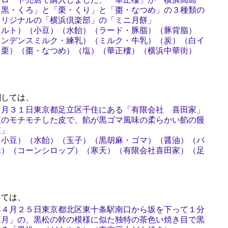
「黒・くろ」と「栗・くり」と「棗・なつめ」の３種類の
オリジナルの「横浜倶楽部」の「ミニ月餅」
タルト）（小豆）（水飴）（ラード・豚脂）（豚背脂）
コンデンスミルク・練乳）（ミルク・牛乳）（炭）（白イ
（栗）（棗・なつめ）（塩）（華正樓）（横浜中華街）
）
しては、
８月３１日東京都足立区千住にある「有限会社 喜田家」
皮のモチモチした皮で、餡が黒ゴマ風味の柔らかい餡の饅
鼓」
（小豆）（水飴）（玉子）（黒胡麻・ゴマ）（醤油）（バ
米）（コーンシロップ）（寒天）（有限会社喜田家）（足
ては、
年４月２５日東京都北区東十条駅南口から坂を下って１分
草月」の、黒松の幹の模様に似た独特の茶色い焼き目で黒