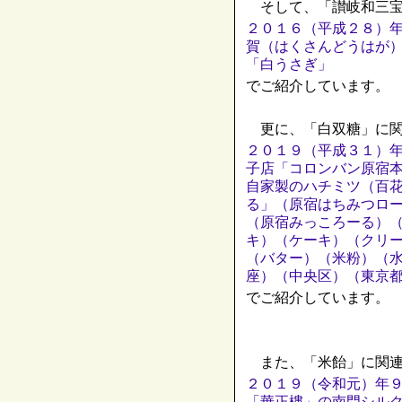
そして、「讃岐和三宝
２０１６（平成２８）
賀（はくさんどうはが
「白うさぎ」
でご紹介しています。
更に、「白双糖」に関
２０１９（平成３１）
子店「コロンバン原宿
自家製のハチミツ（百
る」（原宿はちみつロ
（原宿みっころーる）
キ）（ケーキ）（クリ
（バター）（米粉）（
座）（中央区）（東京
でご紹介しています。
また、「米飴」に関連
２０１９（令和元）年
「華正樓」の南門シル