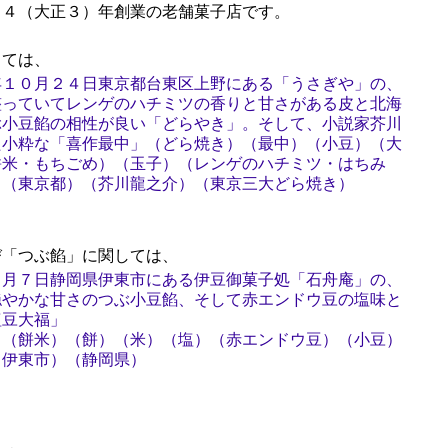
４（大正３）年創業の老舗菓子店です。
ては、
年１０月２４日東京都台東区上野にある「うさぎや」の、
整っていてレンゲのハチミツの香りと甘さがある皮と北海
ぶ小豆餡の相性が良い「どらやき」。そして、小説家芥川
た小粋な「喜作最中」（どら焼き）（最中）（小豆）（大
餅米・もちごめ）（玉子）（レンゲのハチミツ・はちみ
）（東京都）（芥川龍之介）（東京三大どら焼き）
「つぶ餡」に関しては、
９月７日静岡県伊東市にある伊豆御菓子処「石舟庵」の、
穏やかな甘さのつぶ小豆餡、そして赤エンドウ豆の塩味と
塩豆大福」
）（餅米）（餅）（米）（塩）（赤エンドウ豆）（小豆）
（伊東市）（静岡県）