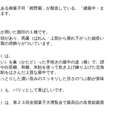
ある御菓子司「梶野園」が製造している、「纏最中・ま
します。
組が用いた旗印の１種です。
頭があり、馬簾（ばれん・上部から垂れ下がった細長い
革製の房飾りがついています。
）は、
とい）を象（かたど）った手焼きの最中の皮（種）で、讃
糖や白双糖、和糖、米飴を使って炊き上げ練り上げた北海
ぶ餡をはさんだ上質な最中です。
っとりした濃い旨みのスッキリした甘さのつぶ餡が美味
）も、パリッとして香ばしいです。
）は、第２３回全国菓子大博覧会で最高位の名誉総裁賞