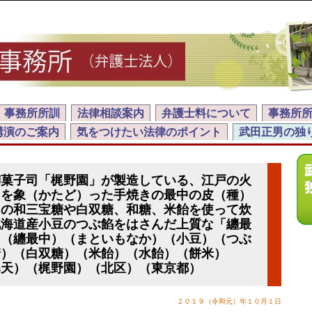
事務所所訓
法律相談案内
弁護士料について
事務所
講演のご案内
気をつけたい法律のポイント
武田正男の独
御菓子司「梶野園」が製造している、江戸の火
）を象（かたど）った手焼きの最中の皮（種）
）の和三宝糖や白双糖、和糖、米飴を使って炊
北海道産小豆のつぶ餡をはさんだ上質な「纏最
」（纏最中）（まといもなか）（小豆）（つぶ
糖）（白双糖）（米飴）（水飴）（餅米）
寒天）（梶野園）（北区）（東京都）
２０１９（令和元）年１０月１日