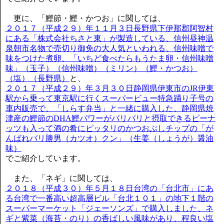
更に、「鰹節・鰹・かつお」に関しては、
２０１７（平成２９）年１１月３日長野県下伊那郡阿智村
にある「株式会社ちさと東」が製造している、信州昼神温
泉朝市名物で売切り御免の大人気といわれる、信州味噌で
味をつけた煮卵、「いちど食べたらもうたま卵・信州味噌
味」（玉子）（信州味噌）（ミリン）（鰹・かつお）
（塩）（長野県）
と、
２０１７（平成２９）年３月３０日静岡県伊東市のJR伊東
駅から乗って東京駅に行くスーパービュー特急踊り子号の
車内販売で、「しらす弁当」と一緒に購入した、静岡県焼
津産の鰹節のDHA鰹パワーがバリバリと摂取できるピーナ
ッツも入って酒の肴にピッタリのかつおぶしチップの「が
んばれバリ勝男（カツオ）クン」（生姜（しょうが）醤油
味）
でご紹介しています。
また、「ネギ」に関しては、
２０１８（平成３０）年５月１８日台湾の「台北市」にあ
る台湾で一番高い超高層ビル「台北１０１」の地下１階の
スーパーマーケット「ジェーソンズ」で購入しました、ネ
ギと紫菜（海苔・のり）の香ばしい風味があり、程良い塩