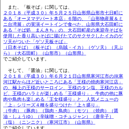
また、「板そば」に関しては、
２０１８（平成３０）年５月２５日山形県山形市七日町に
ある「オーヌマデパート本店」６階の、「山形物産展＆ミ
ニ台湾展」の実演イートインで食べた、山形県大石田町に
ある「そば処 まんきち」の、大石田町産の来迎寺そばを
使用した香り高いそばに揚げたてのサクサクしたイカのゲ
ソ天がついた「ゲソ天板そば」
（日本そば）（板そば）（烏賊・イカ）（ゲソ天）（天ぷ
ら）（大石田町）（山形市）（山形県）
でご紹介しています。
そして、「醤油」に関しては、
２０１８（平成３０）年６月２１日山形県寒河江市のJR寒
河江駅からほど近いところにある「王様の焼肉寒河江店」
の、極上の王様のサーロイン、王様のタン塩、王様のカル
ビ、王様のハラミが楽しめる「王様盛り」、牛肉の他に豚
肉や鳥肉も楽しめる「王女様盛り」と、人気メニューの
「上」シリーズ４種を盛りつけた「上々盛り」
（牛肉）（豚肉）（鶏肉・鳥肉）（モツ）（焼肉）（醤
油・しょうゆ）（辛味噌・コチュジャン）（唐辛子）
（塩）（ニンニク）（寒河江市）（山形県）
でご紹介しています。