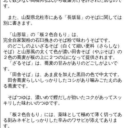
北で数少ない高橋邦弘氏から暖簾分けを許された店なので
す。
また、山梨県北杜市にある「長坂翁」のそばに関しては
別に書きます。
「山形翁」の「板２色合もり」は、
完全自家製粉の石臼挽きのそば粉で味わうそばです。
のどごしのよいざるそば（白くて細い更科（さらしな）
そば）と山形風の太くて色が濃い田舎そば（やぶそば）の
２色の蕎麦が板の上に２つの山になって提供されます。
「ざるそば」は、蕎麦の甘みがありのどごしがよいで
す。
「田舎そば」は、あま皮を加えた黒目の色で中太です。
田舎蕎麦らしいしっかりしたコシがあり噛みごたえのあ
る蕎麦です。
そばつゆは、濃いめで鰹だしが効いたコクがあってスッ
キリした味わいのつゆです。
「板２色合もり」には、薬味として極めて薄く切ってあ
る刻みネギとしっかりした辛みのワサビが添えてありま
す。