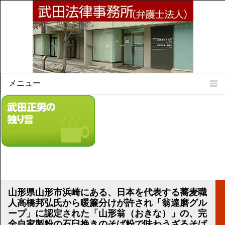
メニュー
Home
所属弁護士
事務所所訓
法律相談案内
弁護士料について
事務所所在地
リンク集
山形県山形市浜崎にある、日本を代表する蕎麦職
人高橋邦弘氏から暖簾分けが許され「翁達磨グル
顧問契約について
ープ」に認定された「山形翁（おきな）」の、完
全自家製粉の石臼挽きのそば粉で味わうざるそば