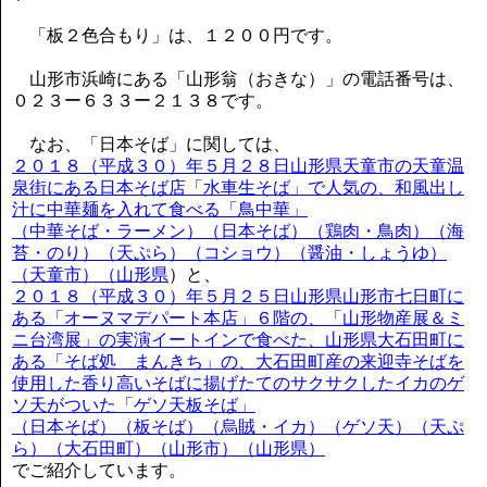
「板２色合もり」は、１２００円です。
山形市浜崎にある「山形翁（おきな）」の電話番号は、
０２３ー６３３ー２１３８です。
なお、「日本そば」に関しては、
２０１８（平成３０）年５月２８日山形県天童市の天童温
泉街にある日本そば店「水車生そば」で人気の、和風出し
汁に中華麺を入れて食べる「鳥中華」
（中華そば・ラーメン）（日本そば）（鶏肉・鳥肉）（海
苔・のり）（天ぷら）（コショウ）（醤油・しょうゆ）
（天童市）（山形県
）と、
２０１８（平成３０）年５月２５日山形県山形市七日町に
ある「オーヌマデパート本店」６階の、「山形物産展＆ミ
ニ台湾展」の実演イートインで食べた、山形県大石田町に
ある「そば処 まんきち」の、大石田町産の来迎寺そばを
使用した香り高いそばに揚げたてのサクサクしたイカのゲ
ソ天がついた「ゲソ天板そば」
（日本そば）（板そば）（烏賊・イカ）（ゲソ天）（天ぷ
ら）（大石田町）（山形市）（山形県）
でご紹介しています。