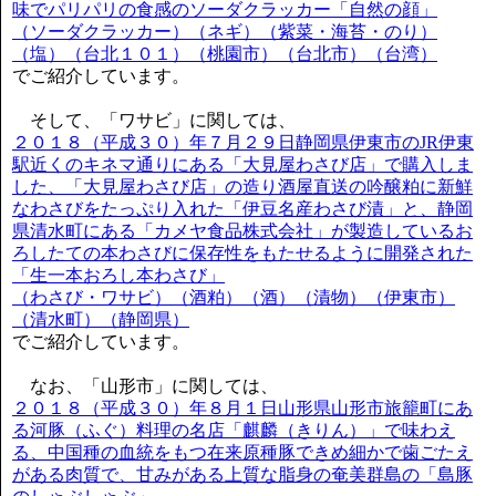
味でパリパリの食感のソーダクラッカー「自然の顔」
（ソーダクラッカー）（ネギ）（紫菜・海苔・のり）
（塩）（台北１０１）（桃園市）（台北市）（台湾）
でご紹介しています。
そして、「ワサビ」に関しては、
２０１８（平成３０）年７月２９日静岡県伊東市のJR伊東
駅近くのキネマ通りにある「大見屋わさび店」で購入しま
した、「大見屋わさび店」の造り酒屋直送の吟醸粕に新鮮
なわさびをたっぷり入れた「伊豆名産わさび漬」と、静岡
県清水町にある「カメヤ食品株式会社」が製造しているお
ろしたての本わさびに保存性をもたせるように開発された
「生一本おろし本わさび」
（わさび・ワサビ）（酒粕）（酒）（漬物）（伊東市）
（清水町）（静岡県）
でご紹介しています。
なお、「山形市」に関しては、
２０１８（平成３０）年８月１日山形県山形市旅籠町にあ
る河豚（ふぐ）料理の名店「麒麟（きりん）」で味わえ
る、中国種の血統をもつ在来原種豚できめ細かで歯ごたえ
がある肉質で、甘みがある上質な脂身の奄美群島の「島豚