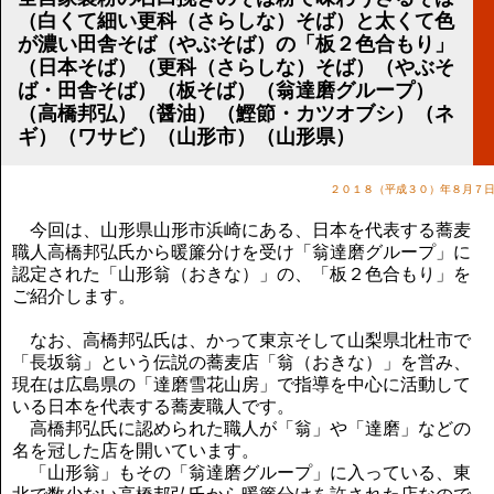
講演のご案内
（白くて細い更科（さらしな）そば）と太くて色
気をつけたい法律のポイント
が濃い田舎そば（やぶそば）の「板２色合もり」
武田正男の独り言
（日本そば）（更科（さらしな）そば）（やぶそ
ば・田舎そば）（板そば）（翁達磨グループ）
（高橋邦弘）（醤油）（鰹節・カツオブシ）（ネ
ギ）（ワサビ）（山形市）（山形県）
２０１８（平成３０）年８月７
今回は、山形県山形市浜崎にある、日本を代表する蕎麦
職人高橋邦弘氏から暖簾分けを受け「翁達磨グループ」に
認定された「山形翁（おきな）」の、「板２色合もり」を
ご紹介します。
なお、高橋邦弘氏は、かって東京そして山梨県北杜市で
「長坂翁」という伝説の蕎麦店「翁（おきな）」を営み、
現在は広島県の「達磨雪花山房」で指導を中心に活動して
いる日本を代表する蕎麦職人です。
高橋邦弘氏に認められた職人が「翁」や「達磨」などの
名を冠した店を開いています。
「山形翁」もその「翁達磨グループ」に入っている、東