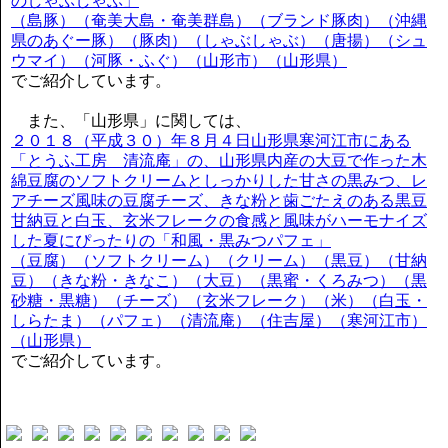
のしゃぶしゃぶ」
（島豚）（奄美大島・奄美群島）（ブランド豚肉）（沖縄
県のあぐー豚）（豚肉）（しゃぶしゃぶ）（唐揚）（シュ
ウマイ）（河豚・ふぐ）（山形市）（山形県）
でご紹介しています。
また、「山形県」に関しては、
２０１８（平成３０）年８月４日山形県寒河江市にある
「とうふ工房 清流庵」の、山形県内産の大豆で作った木
綿豆腐のソフトクリームとしっかりした甘さの黒みつ、レ
アチーズ風味の豆腐チーズ、きな粉と歯ごたえのある黒豆
甘納豆と白玉、玄米フレークの食感と風味がハーモナイズ
した夏にぴったりの「和風・黒みつパフェ」
（豆腐）（ソフトクリーム）（クリーム）（黒豆）（甘納
豆）（きな粉・きなこ）（大豆）（黒蜜・くろみつ）（黒
砂糖・黒糖）（チーズ）（玄米フレーク）（米）（白玉・
しらたま）（パフェ）（清流庵）（住吉屋）（寒河江市）
（山形県）
でご紹介しています。