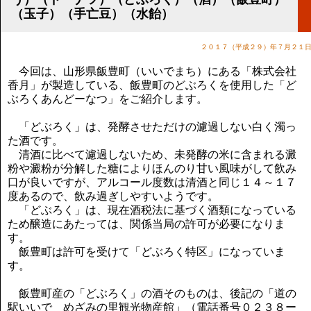
講演のご案内
（玉子）（手亡豆）（水飴）
気をつけたい法律のポイント
武田正男の独り言
２０１７（平成２９）年７月２１
今回は、山形県飯豊町（いいでまち）にある「株式会社
香月」が製造している、飯豊町のどぶろくを使用した「ど
ぶろくあんどーなつ」をご紹介します。
「どぶろく」は、発酵させただけの濾過しない白く濁っ
た酒です。
清酒に比べて濾過しないため、未発酵の米に含まれる澱
粉や澱粉が分解した糖によりほんのり甘い風味がして飲み
口が良いですが、アルコール度数は清酒と同じ１４～１７
度あるので、飲み過ぎしやすいようです。
「どぶろく」は、現在酒税法に基づく酒類になっている
ため醸造にあたっては、関係当局の許可が必要になりま
す。
飯豊町は許可を受けて「どぶろく特区」になっていま
す。
飯豊町産の「どぶろく」の酒そのものは、後記の「道の
駅いいで めざみの里観光物産館」（電話番号０２３８ー