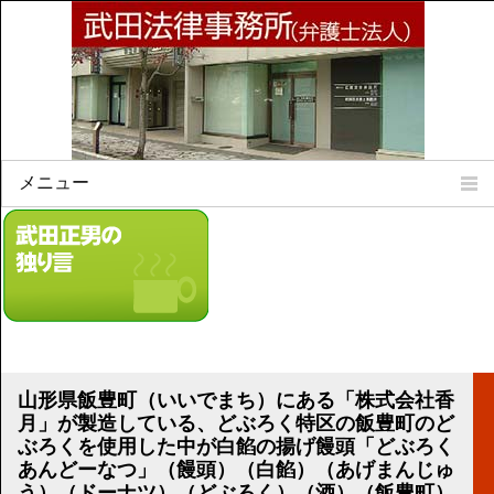
メニュー
Home
所属弁護士
事務所所訓
法律相談案内
弁護士料について
事務所所在地
山形県飯豊町（いいでまち）にある「株式会社香
リンク集
月」が製造している、どぶろく特区の飯豊町のど
ぶろくを使用した中が白餡の揚げ饅頭「どぶろく
顧問契約について
あんどーなつ」（饅頭）（白餡）（あげまんじゅ
う）（ドーナツ）（どぶろく）（酒）（飯豊町）