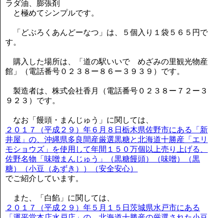
ラダ油、膨張剤
と極めてシンプルです。
「どぶろくあんどーなつ」は、５個入り１袋５６５円で
す。
購入した場所は、「道の駅いいで めざみの里観光物産
館」（電話番号０２３８ー８６ー３９３９）です。
製造者は、株式会社香月（電話番号０２３８ー７２ー３
９２３）です。
なお「饅頭・まんじゅう」に関しては、
２０１７（平成２９）年６月８日栃木県佐野市にある「新
井屋」の、沖縄県多良間産厳選黒糖と北海道十勝産「エリ
モショウズ」を使用して年間１５０万個以上売り上げる、
佐野名物「味噌まんじゅう」（黒糖饅頭）（味噌）（黒
糖）（小豆（あずき））（安全安心）
でご紹介しています。
また、「白餡」に関しては、
２０１７（平成２９）年５月１５日茨城県水戸市にある
「運平堂本店水戸店」の、北海道十勝産の厳選された小豆