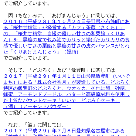
でご紹介しています。
因（ちな）みに、「あげまんじゅう」に関しては、
２０１６（平成２８）年１０月２４日長野県小布施町にあ
る「桜井甘精堂」が経営する「カフェ茶蔵（さくら）」
の、「桜井甘精堂」自慢の優しい甘さの和栗餡（くりあ
ん）を、黒糖の皮で包み油でカリッと揚げたカリカリの食
感で優しい甘さの栗餡と黒糖の甘さの皮のバランスがとれ
た「くりあげまんじゅう」（饅頭）
でご紹介しています。
そして、「どぶろく」及び「飯豊町」に関しては、
２０１７（平成２９）年１月１１日山形県飯豊町（いいで
まち）にある「株式会社香月」が製造している、どぶろく
特区の飯豊町のどぶろくと、ウオッカ、それに卵、砂糖、
蜂蜜、アーモンドプードル、バターと高級原材料を使用し
た上質なパウンドケーキ「いいで どぶろくケーキ」
（酒）（アーモンドパウダー）
でご紹介しています。
なお、「酒」に関しては、
２０１７（平成２９）年７月８日愛知県名古屋市にある