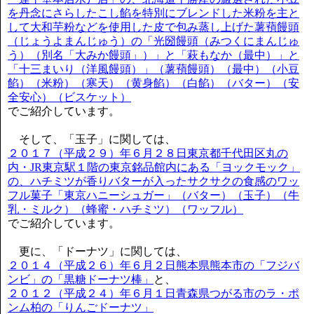
を丹念にさらしたこし餡を特別にブレンドした米粉を主と
して大和芋粉などを使用した皮で包み蒸し上げた薯蕷饅頭
（じょうよまんじゅう）の「光圀饅頭（みつくにまんじゅ
う）（別名「大みか饅頭」）」と「萩もなか（最中）」と
「十三まいり（洋風饅頭）」（薯蕷饅頭）（最中）（小豆
餡）（米粉）（寒天）（黄身餡）（白餡）（バター）（安
全安心）（ビスケット）
でご紹介しています。
そして、「玉子」に関しては、
２０１７（平成２９）年６月２８日東京都千代田区丸の
内・JR東京駅１階の東京銘品館内にある「ヨックモック」
の、ハチミツが香りバターが入ったサクサクの食感のワッ
フル菓子「東京ハニーシュガー」（バター）（玉子）（牛
乳・ミルク）（蜂蜜・ハチミツ）（ワッフル）
でご紹介しています。
更に、「ドーナツ」に関しては、
２０１４（平成２６）年６月２日熊本県熊本市の「フジバ
ンビ」の「黒糖ドーナツ棒」
と、
２０１２（平成２４）年６月１日青森県つがる市のラ・ポ
ンム柏の「りんごドーナツ」