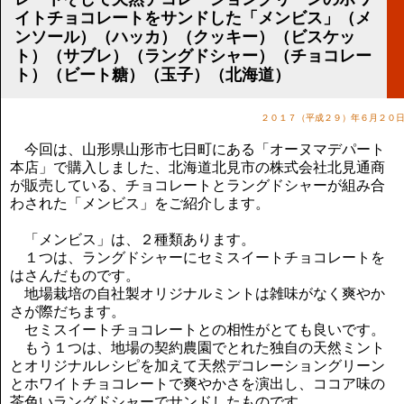
講演のご案内
イトチョコレートをサンドした「メンビス」（メ
気をつけたい法律のポイント
ンソール）（ハッカ）（クッキー）（ビスケッ
武田正男の独り言
ト）（サブレ）（ラングドシャー）（チョコレー
ト）（ビート糖）（玉子）（北海道）
２０１７（平成２９）年６月２０
今回は、山形県山形市七日町にある「オーヌマデパート
本店」で購入しました、北海道北見市の株式会社北見通商
が販売している、チョコレートとラングドシャーが組み合
わされた「メンビス」をご紹介します。
「メンビス」は、２種類あります。
１つは、ラングドシャーにセミスイートチョコレートを
はさんだものです。
地場栽培の自社製オリジナルミントは雑味がなく爽やか
さが際だちます。
セミスイートチョコレートとの相性がとても良いです。
もう１つは、地場の契約農園でとれた独自の天然ミント
とオリジナルレシピを加えて天然デコレーショングリーン
とホワイトチョコレートで爽やかさを演出し、ココア味の
茶色いラングドシャーでサンドしたものです。