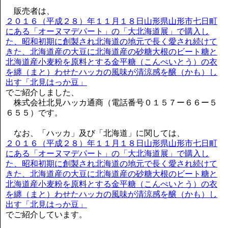
販売者は、
２０１６（平成２８）年１１月１８日山形県山形市七日町
にある「オーヌマデパート」の「大北海道展」で購入し
た、昭和初期に創製され北海道の地元で長く愛され続けて
きた、北海道産の大豆に北海道産の砂糖大根のビート糖と
北海道産小麦粉を原料とする金平糖（こんぺいとう）の衣
を纏（まと）わせたハッカの風味が清涼感を醸（かも）し
出す「北見はっか豆」
でご紹介しました、
株式会社北見ハッカ通商（電話番号０１５７ー６６ー５
６５５）です。
なお、「ハッカ」及び「北海道」に関しては、
２０１６（平成２８）年１１月１８日山形県山形市七日町
にある「オーヌマデパート」の「大北海道展」で購入し
た、昭和初期に創製され北海道の地元で長く愛され続けて
きた、北海道産の大豆に北海道産の砂糖大根のビート糖と
北海道産小麦粉を原料とする金平糖（こんぺいとう）の衣
を纏（まと）わせたハッカの風味が清涼感を醸（かも）し
出す「北見はっか豆」
でご紹介しています。