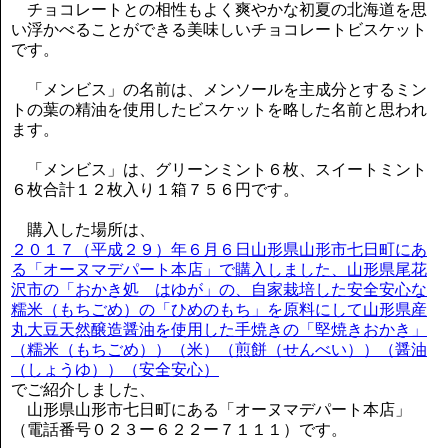
チョコレートとの相性もよく爽やかな初夏の北海道を思
い浮かべることができる美味しいチョコレートビスケット
です。
「メンビス」の名前は、メンソールを主成分とするミン
トの葉の精油を使用したビスケットを略した名前と思われ
ます。
「メンビス」は、グリーンミント６枚、スイートミント
６枚合計１２枚入り１箱７５６円です。
購入した場所は、
２０１７（平成２９）年６月６日山形県山形市七日町にあ
る「オーヌマデパート本店」で購入しました、山形県尾花
沢市の「おかき処 はゆが」の、自家栽培した安全安心な
糯米（もちごめ）の「ひめのもち」を原料にして山形県産
丸大豆天然醸造醤油を使用した手焼きの「堅焼きおかき」
（糯米（もちごめ））（米）（煎餅（せんべい））（醤油
（しょうゆ））（安全安心）
でご紹介しました、
山形県山形市七日町にある「オーヌマデパート本店」
（電話番号０２３ー６２２ー７１１１）です。