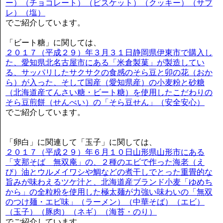
ー）（チョコレート）（ビスケット）（クッキー）（サブ
レ）（塩）
でご紹介しています。
「ビート糖」に関しては、
２０１７（平成２９）年３月３１日静岡県伊東市で購入し
た、愛知県北名古屋市にある「米倉製菓」が製造してい
る、サッパリしたサクサクの食感のそら豆と卯の花（おか
ら）が入った、そして国産（愛知県産）の小麦粉と砂糖
（北海道産てんさい糖・ビート糖）を使用したこだわりの
そら豆煎餅（せんべい）の「そら豆せん」（安全安心）
でご紹介しています。
「卵白」に関連して「玉子」に関しては、
２０１７（平成２９）年６月１０日山形県山形市にある
「支那そば 無双庵」の、２種のエビで作った海老（え
び）油とウルメイワシや鯛などの煮干しでとった重畳的な
旨みが味わえるツケ汁と、北海道産ブランド小麦「ゆめち
から」の全粒粉を使用した極太麺が力強い味わいの「無双
のつけ麺・エビ味」（ラーメン）（中華そば）（エビ）
（玉子）（豚肉）（ネギ）（海苔・のり）
でご紹介しています。