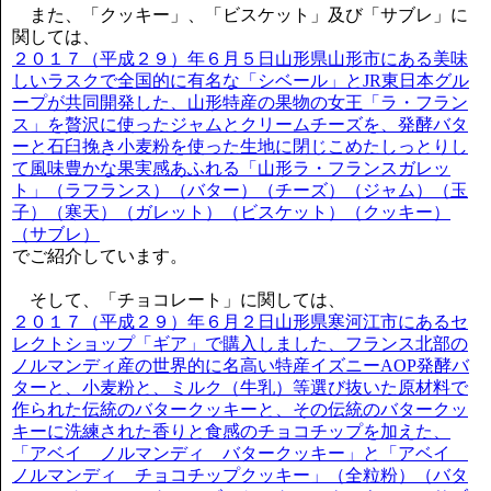
また、「クッキー」、「ビスケット」及び「サブレ」に
関しては、
２０１７（平成２９）年６月５日山形県山形市にある美味
しいラスクで全国的に有名な「シベール」とJR東日本グル
ープが共同開発した、山形特産の果物の女王「ラ・フラン
ス」を贅沢に使ったジャムとクリームチーズを、発酵バタ
ーと石臼挽き小麦粉を使った生地に閉じこめたしっとりし
て風味豊かな果実感あふれる「山形ラ・フランスガレッ
ト」（ラフランス）（バター）（チーズ）（ジャム）（玉
子）（寒天）（ガレット）（ビスケット）（クッキー）
（サブレ）
でご紹介しています。
そして、「チョコレート」に関しては、
２０１７（平成２９）年６月２日山形県寒河江市にあるセ
レクトショップ「ギア」で購入しました、フランス北部の
ノルマンディ産の世界的に名高い特産イズニーAOP発酵バ
ターと、小麦粉と、ミルク（牛乳）等選び抜いた原材料で
作られた伝統のバタークッキーと、その伝統のバタークッ
キーに洗練された香りと食感のチョコチップを加えた、
「アベイ ノルマンディ バタークッキー」と「アベイ
ノルマンディ チョコチップクッキー」（全粒粉）（バタ