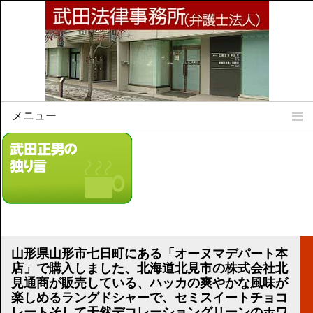
メニュー
Home
所属弁護士
事務所所訓
法律相談案内
弁護士料について
事務所所在地
山形県山形市七日町にある「オーヌマデパート本
リンク集
店」で購入しました、北海道北見市の株式会社北
見通商が販売している、ハッカの爽やかな風味が
顧問契約について
楽しめるラングドシャーで、セミスイートチョコ
レートそして天然デコレーショングリーンのホワ