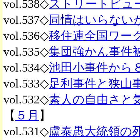
vol.538◇
ストリートビュ
vol.537◇
同情はいらない
vol.536◇
移住連全国ワーク
vol.535◇
集団強かん事件
vol.534◇
池田小事件から
vol.533◇
足利事件と狭山
vol.532◇
素人の自由さと
【
５月
】
vol.531◇
盧泰愚大統領の