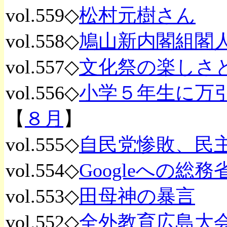
vol.559◇
松村元樹さん
vol.558◇
鳩山新内閣組閣
vol.557◇
文化祭の楽しさ
vol.556◇
小学５年生に万
【
８月
】
vol.555◇
自民党惨敗、民
vol.554◇
Googleへの総
vol.553◇
田母神の暴言
vol.552◇
全外教育広島大会