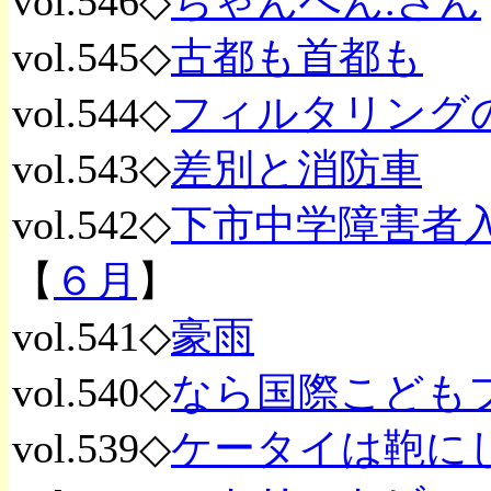
vol.546◇
ちゃんへん.さん
vol.545◇
古都も首都も
vol.544◇
フィルタリング
vol.543◇
差別と消防車
vol.542◇
下市中学障害者
【
６月
】
vol.541◇
豪雨
vol.540◇
なら国際こどもフ
vol.539◇
ケータイは鞄に