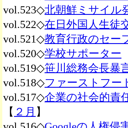
vol.523◇
北朝鮮ミサイル
vol.522◇
在日外国人生徒
vol.521◇
教育行政のセー
vol.520◇
学校サポーター
vol.519◇
笹川総務会長暴
vol.518◇
ファーストフー
vol.517◇
企業の社会的責
【
２月
】
vol.516◇
Googleの人権侵