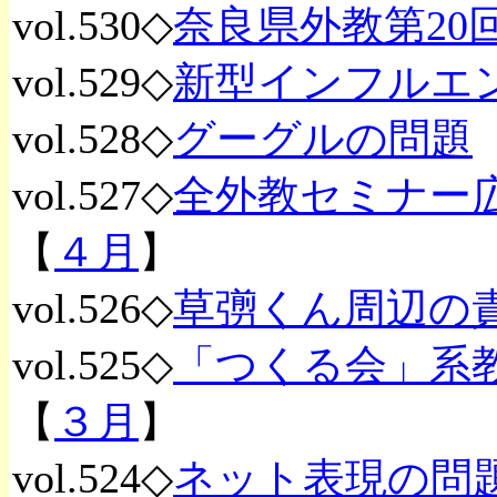
vol.530◇
奈良県外教第20
vol.529◇
新型インフルエ
vol.528◇
グーグルの問題
vol.527◇
全外教セミナー
【
４月
】
vol.526◇
草彅くん周辺の
vol.525◇
「つくる会」系
【
３月
】
vol.524◇
ネット表現の問