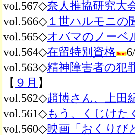
vol.567◇
奈人推協研究大会2
vol.566◇
１世ハルモニの
vol.565◇
オバマのノーベ
vol.564◇
在留特別資格
6
vol.563◇
精神障害者の犯
【
９月
】
vol.562◇
趙博さん、上田
vol.561◇
もう、くじけた
vol.560◇
映画「おくりび