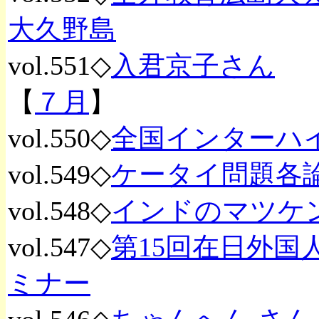
大久野島
vol.551◇
入君京子さん
【
７月
】
vol.550◇
全国インターハ
vol.549◇
ケータイ問題各
vol.548◇
インドのマツケ
vol.547◇
第15回在日外国
ミナー