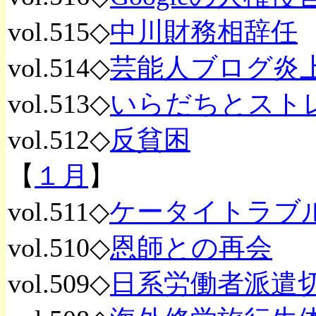
vol.515◇
中川財務相辞任
vol.514◇
芸能人ブログ炎
vol.513◇
いらだちとスト
vol.512◇
反貧困
【
１月
】
vol.511◇
ケータイトラブ
vol.510◇
恩師との再会
vol.509◇
日系労働者派遣