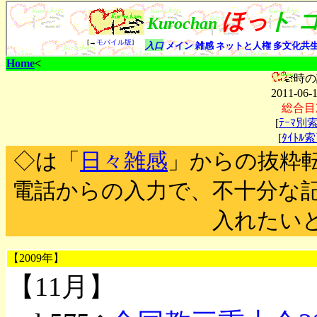
Home
<
時の
2011-06-
総合目
[
ﾃｰﾏ別
[
ﾀｲﾄﾙ
◇は「
日々雑感
」からの抜粋
電話からの入力で、不十分な
入れたい
【2009年】
【11月】