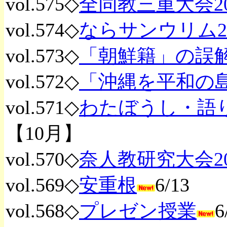
vol.575◇
全同教三重大会20
vol.574◇
ならサンウリム20
vol.573◇
「朝鮮籍」の誤
vol.572◇
「沖縄を平和の島
vol.571◇
わたぼうし・語
【10月】
vol.570◇
奈人教研究大会20
vol.569◇
安重根
6/13
vol.568◇
プレゼン授業
6