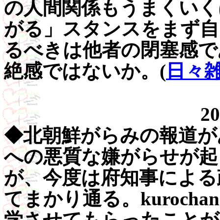
の人間関係もうまくいく
がる」スタンスをまず自
るべきは他者の閉塞感で
絶感ではないか。(
日々雑
20
◆北朝鮮がらみの報道が
への悪質な嫌がらせが起
が、今度は府知事による
てまかり通る。kuroc
学させてもらったことが