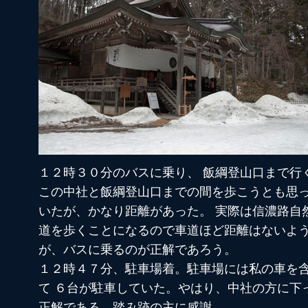
１２時３０分のバスに乗り、 飯綱登山口まで行
この中社と飯綱登山口までの間を歩こうとも思
いたが、かなり距離があった。 実際は信濃路自
道を歩くことになるので車道ほど距離はないよ
が、バスに乗るのが正解であろう。
１２時４７分、駐車場着。駐車場には私の車を
て ６台が駐車していた。やはり、中社の方に下
正解である。踏み跡の主に感謝。