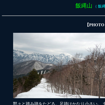
飯縄山
（ 飯縄山
【PHOTO
黙々と踏み跡をたどる。足跡はかなり小さい。 