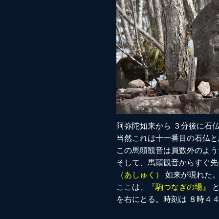
阿弥陀如来から ３分後に石
当然これは十一番目の石仏と
この馬頭観音は員数外のよう
そして、馬頭観音からすぐ先
（あしゅく）
如来が現れた
ここは、
『駒つなぎの場』
と
を右にとる。時刻は ８時４