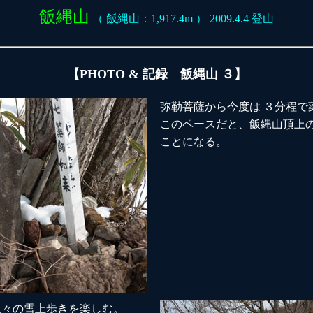
飯縄山
（ 飯縄山：1,917.4m ） 2009.4.4 登山
【PHOTO & 記録 飯縄山 ３】
弥勒菩薩から今度は ３分程で
このペースだと、飯縄山頂上
ことになる。
久々の雪上歩きを楽しむ。