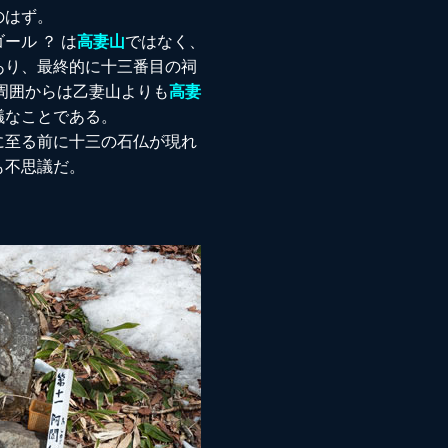
のはず。
ール ？ は
高妻山
ではなく、
あり、最終的に十三番目の祠
周囲からは乙妻山よりも
高妻
議なことである。
に至る前に十三の石仏が現れ
も不思議だ。