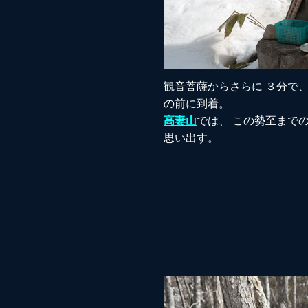
観音菩薩からさらに ３分で
の前に到着。
高妻山
では、 この勢至まで
思い出す。