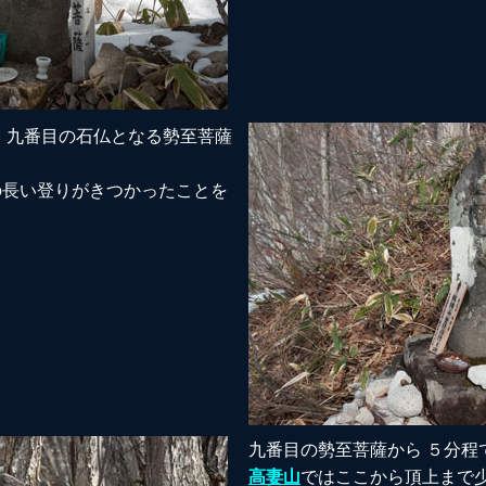
、 九番目の石仏となる勢至菩薩
の長い登りがきつかったことを
九番目の勢至菩薩から ５分程
高妻山
ではここから頂上まで少