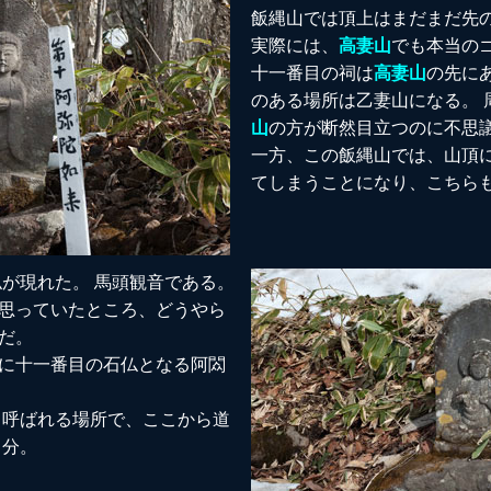
飯縄山では頂上はまだまだ先
実際には、
高妻山
でも本当のゴ
十一番目の祠は
高妻山
の先に
のある場所は乙妻山になる。 
山
の方が断然目立つのに不思
一方、この飯縄山では、山頂
てしまうことになり、こちら
仏が現れた。 馬頭観音である。
思っていたところ、どうやら
だ。
に十一番目の石仏となる阿閦
。
呼ばれる場所で、ここから道
４分。