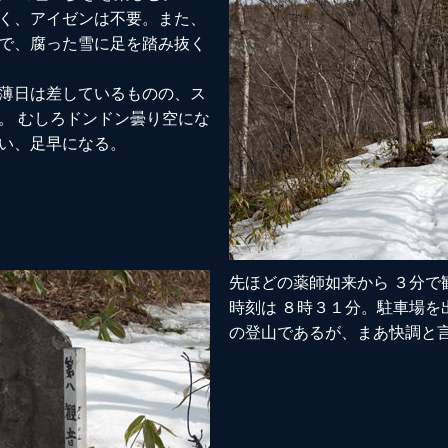
く、アイゼンは不要。また、
で、腐った雪に足を踏み抜く
薄日は差しているものの、ス
。 むしろドンドン曇り空にな
い、足早になる。
先ほどの薬師如来から ３分で
時刻は ８時３１分。駐車場を
の登山であるが、まあ快調と