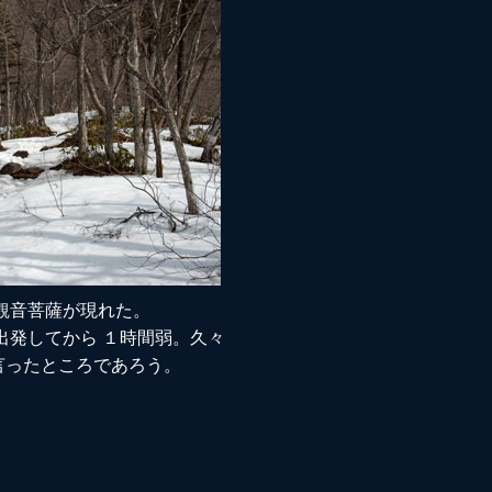
観音菩薩が現れた。
出発してから １時間弱。久々
言ったところであろう。