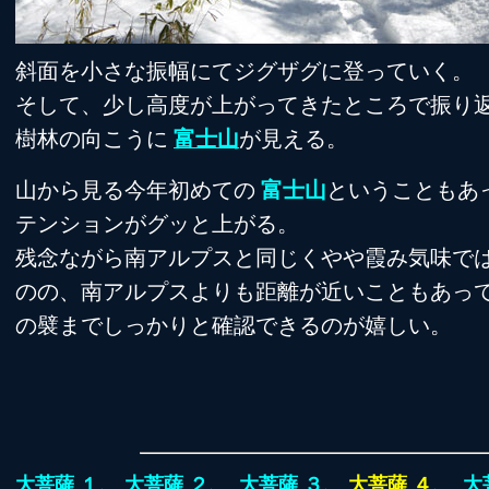
斜面を小さな振幅にてジグザグに登っていく。
そして、少し高度が上がってきたところで振り
樹林の向こうに
富士山
が見える。
山から見る今年初めての
富士山
ということもあ
テンションがグッと上がる。
残念ながら南アルプスと同じくやや霞み気味で
のの、南アルプスよりも距離が近いこともあっ
の襞までしっかりと確認できるのが嬉しい。
大菩薩 １
、
大菩薩 ２
、
大菩薩 ３
、
大菩薩 ４
、
大