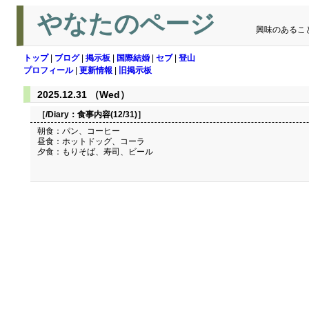
やなたのページ
興味のあるこ
トップ
|
ブログ
|
掲示板
|
国際結婚
|
セブ
|
登山
プロフィール
|
更新情報
|
旧掲示板
2025.12.31 （Wed）
［/Diary：
食事内容(12/31)
］
朝食：パン、コーヒー
昼食：ホットドッグ、コーラ
夕食：もりそば、寿司、ビール