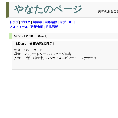
やなたのページ
興味のあるこ
トップ
|
ブログ
|
掲示板
|
国際結婚
|
セブ
|
登山
プロフィール
|
更新情報
|
旧掲示板
2025.12.10 （Wed）
［/Diary：
食事内容(12/10)
］
朝食：パン、コーヒー
昼食：マスタードソースハンバーグ弁当
夕食：ご飯、味噌汁、ハムカツ＆エビフライ、ツナサラダ