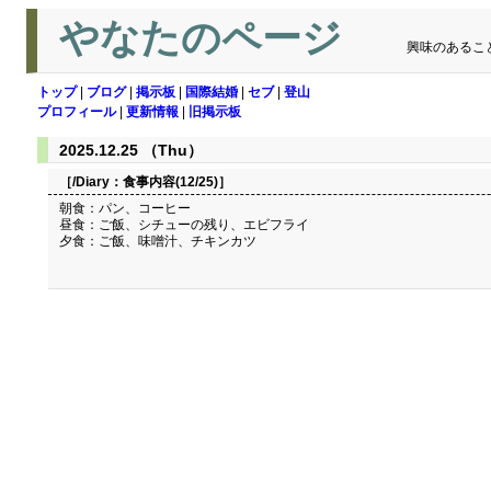
やなたのページ
興味のあるこ
トップ
|
ブログ
|
掲示板
|
国際結婚
|
セブ
|
登山
プロフィール
|
更新情報
|
旧掲示板
2025.12.25 （Thu）
［/Diary：
食事内容(12/25)
］
朝食：パン、コーヒー
昼食：ご飯、シチューの残り、エビフライ
夕食：ご飯、味噌汁、チキンカツ