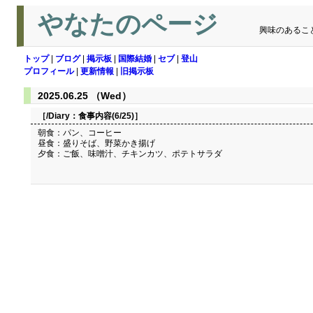
やなたのページ
興味のあるこ
トップ
|
ブログ
|
掲示板
|
国際結婚
|
セブ
|
登山
プロフィール
|
更新情報
|
旧掲示板
2025.06.25 （Wed）
［/Diary：
食事内容(6/25)
］
朝食：パン、コーヒー
昼食：盛りそば、野菜かき揚げ
夕食：ご飯、味噌汁、チキンカツ、ポテトサラダ