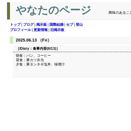
やなたのページ
興味のあるこ
トップ
|
ブログ
|
掲示板
|
国際結婚
|
セブ
|
登山
プロフィール
|
更新情報
|
旧掲示板
2025.06.13 （Fri）
［/Diary：
食事内容(6/13)
］
朝食：パン、コーヒー
昼食：豚カツ弁当
夕食：豚タンネギ塩丼、味噌汁