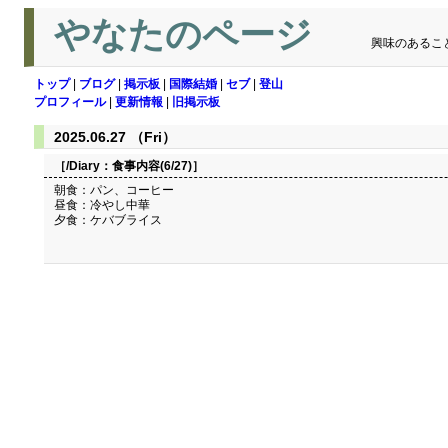
やなたのページ
興味のあるこ
トップ
|
ブログ
|
掲示板
|
国際結婚
|
セブ
|
登山
プロフィール
|
更新情報
|
旧掲示板
2025.06.27 （Fri）
［/Diary：
食事内容(6/27)
］
朝食：パン、コーヒー
昼食：冷やし中華
夕食：ケバブライス