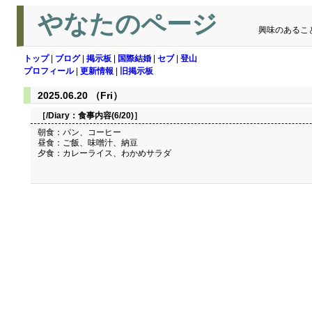
やなたのページ
興味のあるこ
トップ
|
ブログ
|
掲示板
|
国際結婚
|
セブ
|
登山
プロフィール
|
更新情報
|
旧掲示板
2025.06.20 （Fri）
［/Diary：
食事内容(6/20)
］
朝食：パン、コーヒー
昼食：ご飯、味噌汁、納豆
夕食：カレーライス、わかめサラダ