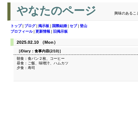
やなたのページ
興味のあるこ
トップ
|
ブログ
|
掲示板
|
国際結婚
|
セブ
|
登山
プロフィール
|
更新情報
|
旧掲示板
2025.02.10 （Mon）
［/Diary：
食事内容(2/10)
］
朝食：食パン２枚、コーヒー
昼食：ご飯、味噌汁、ハムカツ
夕食：寿司