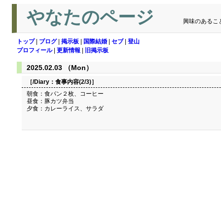
やなたのページ
興味のあるこ
トップ
|
ブログ
|
掲示板
|
国際結婚
|
セブ
|
登山
プロフィール
|
更新情報
|
旧掲示板
2025.02.03 （Mon）
［/Diary：
食事内容(2/3)
］
朝食：食パン２枚、コーヒー
昼食：豚カツ弁当
夕食：カレーライス、サラダ