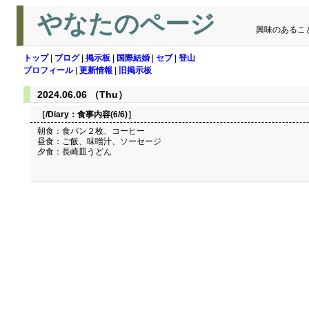
やなたのページ
興味のあるこ
トップ
|
ブログ
|
掲示板
|
国際結婚
|
セブ
|
登山
プロフィール
|
更新情報
|
旧掲示板
2024.06.06 （Thu）
［/Diary：
食事内容(6/6)
］
朝食：食パン２枚、コーヒー
昼食：ご飯、味噌汁、ソーセージ
夕食：長崎皿うどん