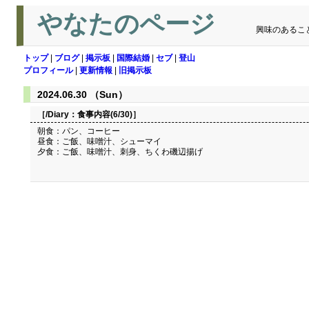
やなたのページ
興味のあるこ
トップ
|
ブログ
|
掲示板
|
国際結婚
|
セブ
|
登山
プロフィール
|
更新情報
|
旧掲示板
2024.06.30 （Sun）
［/Diary：
食事内容(6/30)
］
朝食：パン、コーヒー
昼食：ご飯、味噌汁、シューマイ
夕食：ご飯、味噌汁、刺身、ちくわ磯辺揚げ