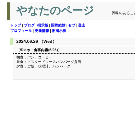
やなたのページ
興味のあるこ
トップ
|
ブログ
|
掲示板
|
国際結婚
|
セブ
|
登山
プロフィール
|
更新情報
|
旧掲示板
2024.06.26 （Wed）
［/Diary：
食事内容(6/26)
］
朝食：パン、コーヒー
昼食：マスタードソースハンバーグ弁当
夕食：ご飯、味噌汁、ハンバーグ