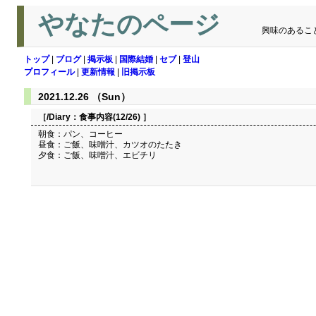
やなたのページ
興味のあるこ
トップ
|
ブログ
|
掲示板
|
国際結婚
|
セブ
|
登山
プロフィール
|
更新情報
|
旧掲示板
2021.12.26 （Sun）
［/Diary：
食事内容(12/26)
］
朝食：パン、コーヒー
昼食：ご飯、味噌汁、カツオのたたき
夕食：ご飯、味噌汁、エビチリ